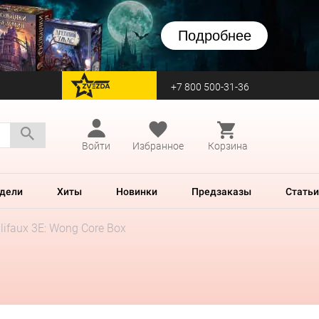
Подробнее
+7 800 500-31-36
перейти на Zvezda
Войти
Избранное
Корзина
дели
Хиты
Новинки
Предзаказы
Статьи
lifaux 3E: Wong Core Box