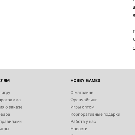
B
М
С
ЕЛЯМ
HOBBY GAMES
 игру
О магазине
программа
Франчайзинг
я о заказе
Игры оптом
овара
Корпоративные подарки
 правилами
Работа у нас
игры
Новости