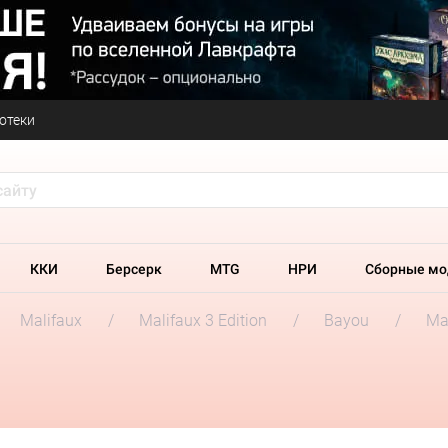
отеки
ККИ
Берсерк
MTG
НРИ
Сборные мо
Malifaux
Malifaux 3 Edition
Bayou
Ma