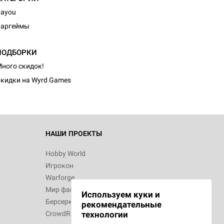
ayou
Варгеймы
ПОДБОРКИ
ного скидок!
кидки на Wyrd Games
НАШИ ПРОЕКТЫ
Hobby World
Игрокон
Warforge
Мир фантастики
Используем куки и
Берсерк
рекомендательные
CrowdRepublic
технологии