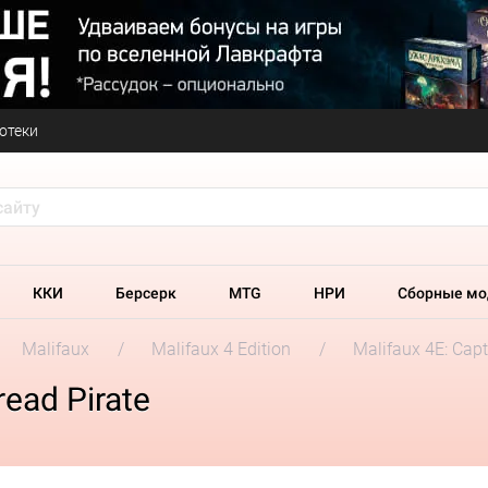
отеки
ККИ
Берсерк
MTG
НРИ
Сборные мо
Malifaux
Malifaux 4 Edition
Malifaux 4E: Capt
read Pirate