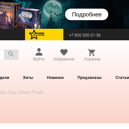
Подробнее
+7 800 500-31-36
перейти на Zvezda
Войти
Избранное
Корзина
дели
Хиты
Новинки
Предзаказы
Статьи
ain Zipp, Dread Pirate