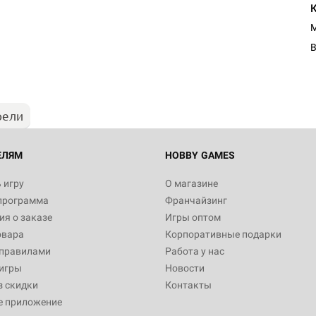
M
рели
ЕЛЯМ
HOBBY GAMES
 игру
О магазине
программа
Франчайзинг
я о заказе
Игры оптом
овара
Корпоративные подарки
 правилами
Работа у нас
игры
Новости
з скидки
Контакты
е приложение