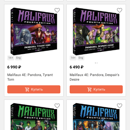
14+
Eng
14+
Eng
6 990 ₽
6 490 ₽
Malifaux 4E: Pandora, Tyrant
Malifaux 4E: Pandora, Despair's
Torn
Desire
Купить
Купить