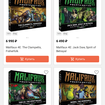
14+
Eng
14+
Eng
6 990 ₽
6 490 ₽
Malifaux 4E: The Clampetts,
Malifaux 4E: Jack Daw, Spirit of
Fisherfolk
Betrayal
Купить
Купить