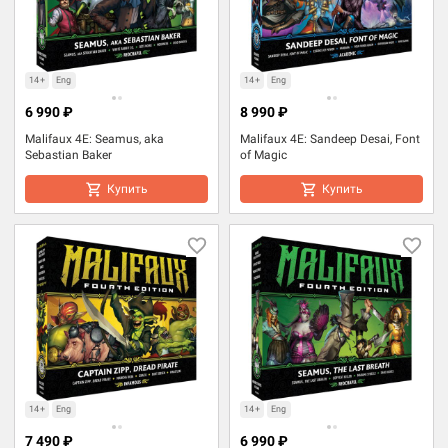
14+
Eng
14+
Eng
6 990 ₽
8 990 ₽
Malifaux 4E: Seamus, aka
Malifaux 4E: Sandeep Desai, Font
Sebastian Baker
of Magic
Купить
Купить
14+
Eng
14+
Eng
7 490 ₽
6 990 ₽