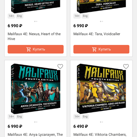
14+
Eng
14+
Eng
6 990 ₽
6 990 ₽
Malifaux 4E: Nexus, Heart of the
Malifaux 4E: Tara, Voidcaller
Hive
Купить
Купить
14+
Eng
14+
Eng
6 990 ₽
6 490 ₽
Malifaux 4E: Anya Lycarayen, The
Malifaux 4E: Viktoria Chambers,