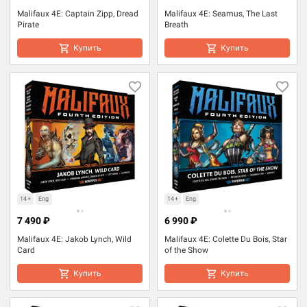
Malifaux 4E: Captain Zipp, Dread
Malifaux 4E: Seamus, The Last
Pirate
Breath
Купить
Купить
14+
Eng
14+
Eng
7 490 ₽
6 990 ₽
Malifaux 4E: Jakob Lynch, Wild
Malifaux 4E: Colette Du Bois, Star
Card
of the Show
Купить
Купить