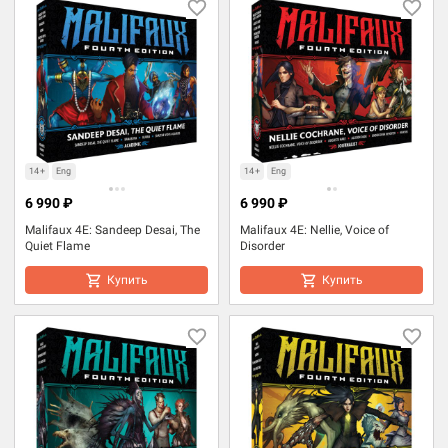
14+
Eng
14+
Eng
6 990 ₽
6 990 ₽
Malifaux 4E: Sandeep Desai, The
Malifaux 4E: Nellie, Voice of
Quiet Flame
Disorder
Купить
Купить