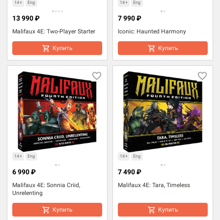
14+
Eng
14+
Eng
13 990 ₽
7 990 ₽
Malifaux 4E: Two-Player Starter
Iconic: Haunted Harmony
Купить
Купить
14+
Eng
14+
Eng
6 990 ₽
7 490 ₽
Malifaux 4E: Sonnia Criid,
Malifaux 4E: Tara, Timeless
Unrelenting
Купить
Купить