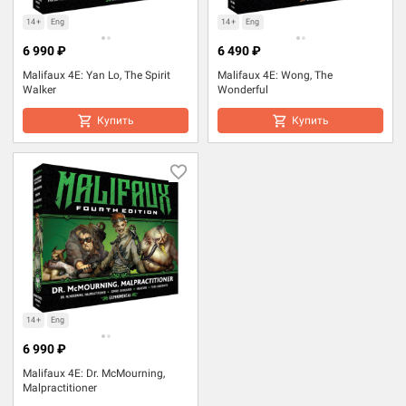
14+
Eng
14+
Eng
6 990 ₽
6 490 ₽
Malifaux 4E: Yan Lo, The Spirit
Malifaux 4E: Wong, The
Walker
Wonderful
Купить
Купить
14+
Eng
6 990 ₽
Malifaux 4E: Dr. McMourning,
Malpractitioner