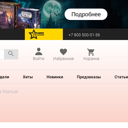
Подробнее
+7 800 500-31-36
перейти на Zvezda
Войти
Избранное
Корзина
дели
Хиты
Новинки
Предзаказы
Статьи
es Manual