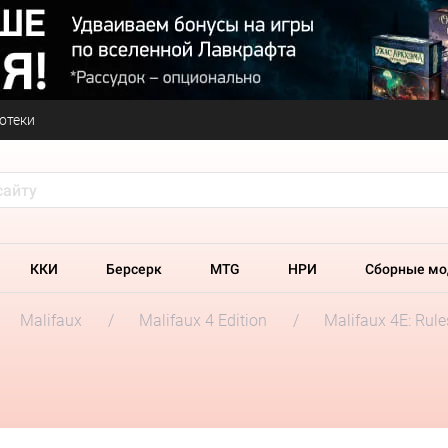
отеки
ККИ
Берсерк
MTG
НРИ
Сборные мо
Malifaux
Malifaux 4 Edition
Malifaux 4E: Rul