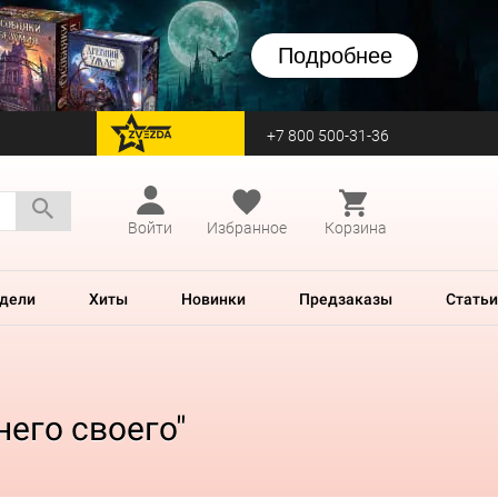
Подробнее
+7 800 500-31-36
перейти на Zvezda
Войти
Избранное
Корзина
дели
Хиты
Новинки
Предзаказы
Статьи
его своего"