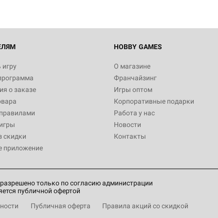
ЕЛЯМ
HOBBY GAMES
 игру
О магазине
программа
Франчайзинг
я о заказе
Игры оптом
овара
Корпоративные подарки
 правилами
Работа у нас
игры
Новости
з скидки
Контакты
е приложение
разрешено только по согласию администрации
яется публичной офертой
ности
Публичная оферта
Правила акций со скидкой