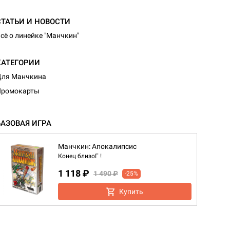
СТАТЬИ И НОВОСТИ
сё о линейке "Манчкин"
КАТЕГОРИИ
Для Манчкина
Промокарты
БАЗОВАЯ ИГРА
Манчкин: Апокалипсис
Конец близоГ !
1 118 ₽
1 490 ₽
-25%
Купить