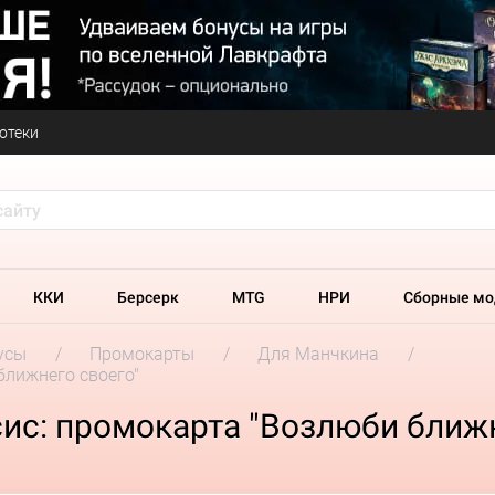
отеки
ККИ
Берсерк
MTG
НРИ
Сборные мо
усы
Промокарты
Для Манчкина
ближнего своего"
ис: промокарта "Возлюби ближн