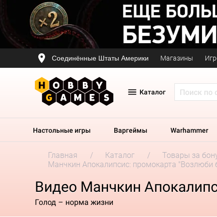
Соединённые Штаты Америки
Магазины
Игр
Каталог
Настольные игры
Варгеймы
Warhammer
Главная
Каталог
Товары за бон
Манчкин Апокалипсис: промокарта "Возлюби 
Видео Манчкин Апокалипс
Голод – норма жизни