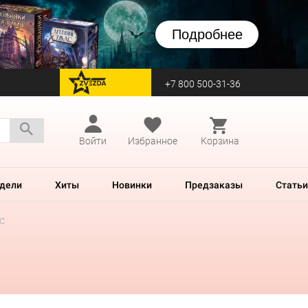
Подробнее
+7 800 500-31-36
перейти на Zvezda
Войти
Избранное
Корзина
дели
Хиты
Новинки
Предзаказы
Статьи
с