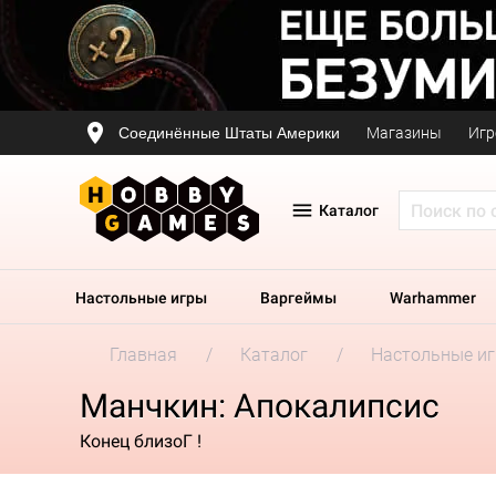
Соединённые Штаты Америки
Магазины
Игр
Каталог
Настольные игры
Варгеймы
Warhammer
Главная
Каталог
Настольные и
Манчкин: Апокалипсис
Конец близоГ !