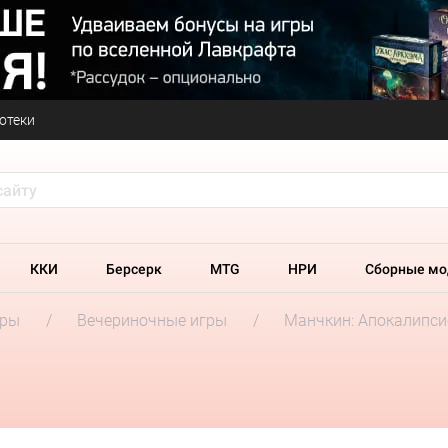
отеки
ККИ
Берсерк
MTG
НРИ
Сборные мо
гры
Вечериночные игры
Манчкин: Апокалипси