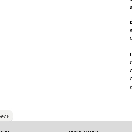
В
В
И
Д
Д
К
рели