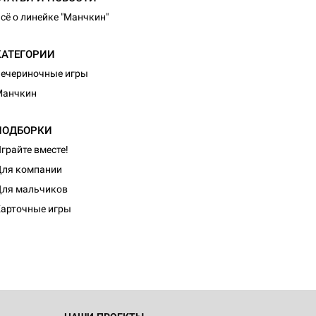
сё о линейке "Манчкин"
КАТЕГОРИИ
ечериночные игры
Манчкин
ПОДБОРКИ
грайте вместе!
ля компании
ля мальчиков
арточные игры