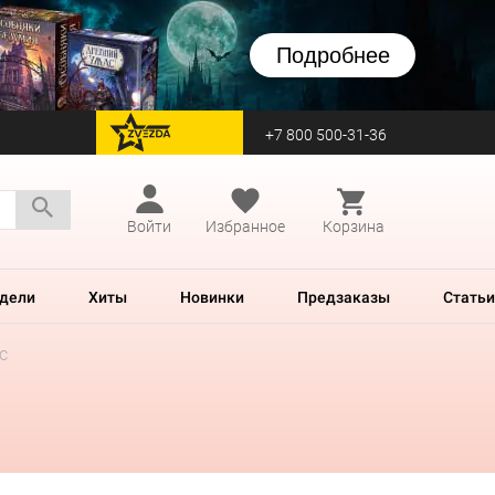
Подробнее
+7 800 500-31-36
перейти на Zvezda
Войти
Избранное
Корзина
дели
Хиты
Новинки
Предзаказы
Статьи
с