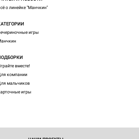
сё о линейке "Манчкин"
КАТЕГОРИИ
ечериночные игры
Манчкин
ПОДБОРКИ
грайте вместе!
ля компании
d Монстры
ля мальчиков
арточные игры
 Зомбицид: