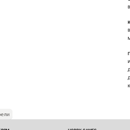
В
В
И
Д
Настольная игра Hobby Worl
Д
Египта
К
1 991
рели
Настольная игра Hobby World
Белая смерть
12 990