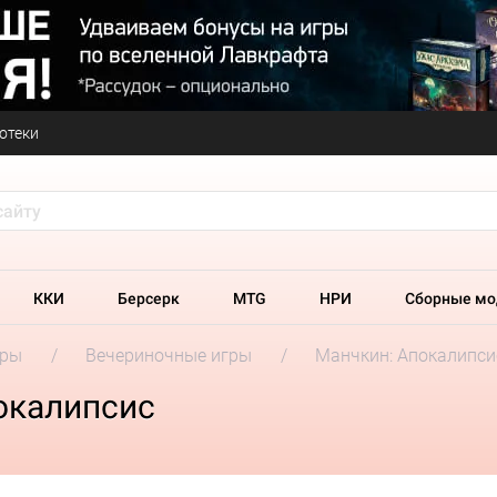
отеки
ККИ
Берсерк
MTG
НРИ
Сборные мо
гры
Вечериночные игры
Манчкин: Апокалипси
окалипсис