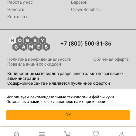
Работа у нас
Берсерк
Новости
CrowdRepublic
Контакты
+7 (800) 500-31-36
Политика конфиденциальности
Публичная оферта
Правила акций со скидкой
Копирование материалов разрешено только по согласию
администрации
Содержимое сайта не является публичной офертой
На сайте Hobby Games применяются
рекомендательные
технологии
.
Используем
рекомендательные технологии
и
файлы куки.
Оставаясь с нами, вы соглашаетесь на их применение
Уведомить о наличии
OK