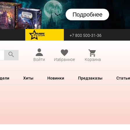
Подробнее
+7 800 500-31-36
перейти на Zvezda
Войти
Избранное
Корзина
дели
Хиты
Новинки
Предзаказы
Статьи