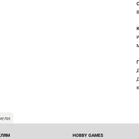
В
И
Д
Настольная игра Hobby Worl
Д
Египта
К
1 991
рели
Настольная игра Hobby World
Белая смерть
12 990
ЕЛЯМ
HOBBY GAMES