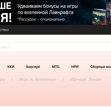
отеки
ККИ
Берсерк
MTG
НРИ
Сборные мо
гры
Игры по вселенным
Манчкин: Зомби