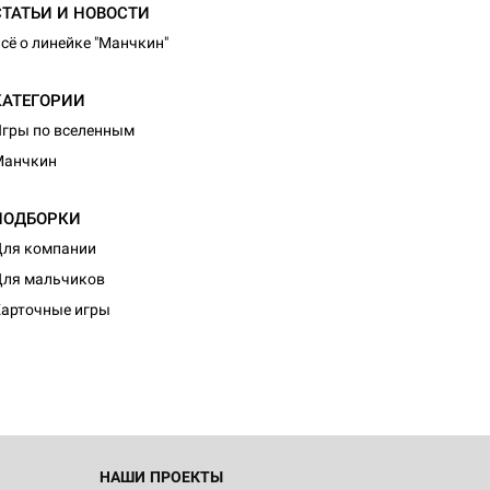
СТАТЬИ И НОВОСТИ
сё о линейке "Манчкин"
КАТЕГОРИИ
гры по вселенным
Манчкин
ПОДБОРКИ
ля компании
d Монстры
ля мальчиков
арточные игры
 Зомбицид:
НАШИ ПРОЕКТЫ