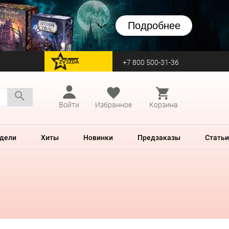
Подробнее
+7 800 500-31-36
перейти на Zvezda
Войти
Избранное
Корзина
дели
Хиты
Новинки
Предзаказы
Статьи