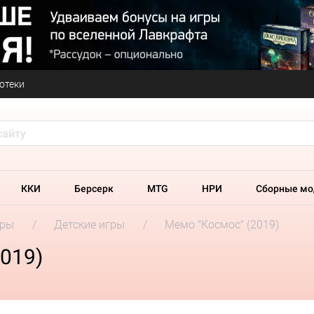
отеки
ККИ
Берсерк
MTG
НРИ
Сборные мо
гры
Детские игры
Мемо "Космос" (2019)
019)