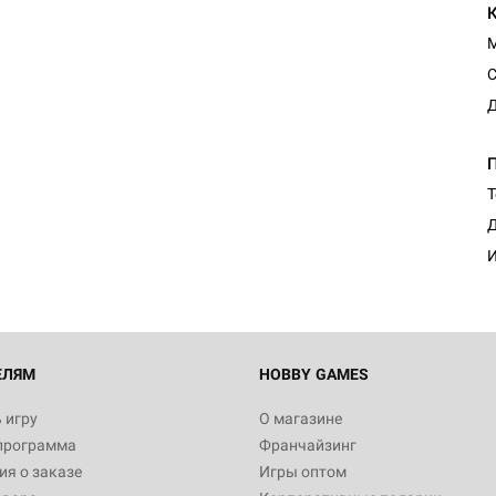
С
Д
Т
Д
И
ЕЛЯМ
HOBBY GAMES
 игру
О магазине
программа
Франчайзинг
я о заказе
Игры оптом