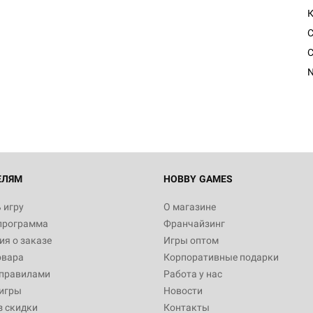
Настольная игра Hobby Worl
С
Египта
N
1 991
Настольная игра Hobby World
Белая смерть
12 990
ЕЛЯМ
HOBBY GAMES
 игру
О магазине
программа
Франчайзинг
Настольная игра Hobby World
я о заказе
Игры оптом
Сердце роя. Дисплей бустеро
овара
Корпоративные подарки
3 490
 правилами
Работа у нас
игры
Новости
з скидки
Контакты