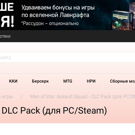
отеки
ККИ
Берсерк
MTG
НРИ
Сборные мо
 игры
Men of War: Assault Squad - DLC Pack (для PC/S
- DLC Pack (для PC/Steam)