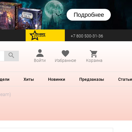
Подробнее
+7 800 500-31-36
перейти на Zvezda
Войти
Избранное
Корзина
дели
Хиты
Новинки
Предзаказы
Статьи
team)