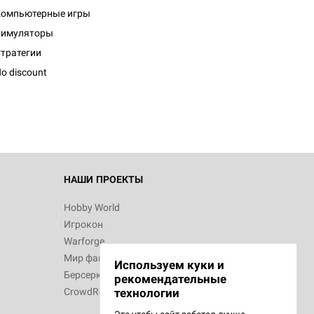
Компьютерные игры
Симуляторы
d Монстры
тратегии
o discount
 Зомбицид:
НАШИ ПРОЕКТЫ
Hobby World
Игрокон
 Берсерк.
Warforge
в
Мир фантастики
Используем куки и
Берсерк
рекомендательные
CrowdRepublic
технологии