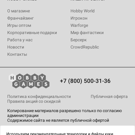
О магазине
Hobby World
Франчайзинг
Игрокон
Игры оптом
Warforge
Корпоративные подарки
Мир фантастики
Работа у нас
Берсерк
Новости
CrowdRepublic
Контакты
+7 (800) 500-31-36
Политика конфиденциальности
Публичная оферта
Правила акций со скидкой
Копирование материалов разрешено только по согласию
администрации
Содержимое сайта не является публичной офертой
На сайте Hobby Games применяются
рекомендательные
технологии
.
Используем
рекомендательные технологии
и
файлы куки.