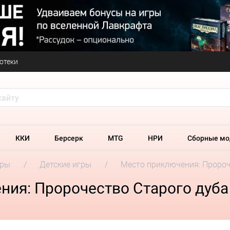
отеки
ККИ
Берсерк
MTG
НРИ
Сборные мо
гры
Детские игры
Место приключения: Пророч
ния: Пророчество Старого дуба