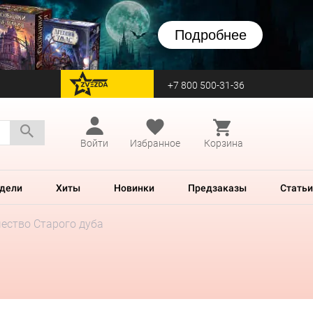
Подробнее
+7 800 500-31-36
перейти на Zvezda
Войти
Избранное
Корзина
дели
Хиты
Новинки
Предзаказы
Статьи
ество Старого дуба