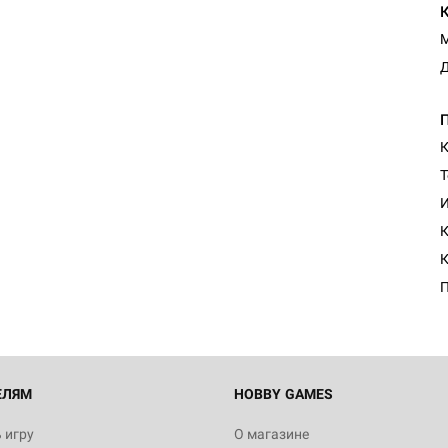
М
Д
К
Т
И
К
К
П
ЕЛЯМ
HOBBY GAMES
 игру
О магазине