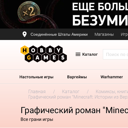
Соединённые Штаты Америки
Магазины
Игр
Каталог
Настольные игры
Варгеймы
Warhammer
Главная
Каталог
Комиксы, книг
Графический роман "Minecraft: Истории из Вер
Графический роман "Minecr
Все грани игры