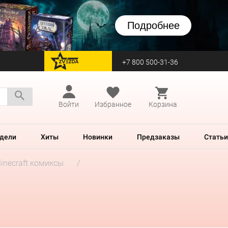
Подробнее
+7 800 500-31-36
перейти на Zvezda
Войти
Избранное
Корзина
дели
Хиты
Новинки
Предзаказы
Статьи
inecraft комиксы