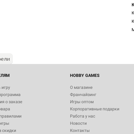
К
Настольная игра Hobby Worl
"Мир фантастики. Спецвыпус
Стругацкие"
M
1 490
рели
Настольная игра Hobby Worl
империи: Боевая тревога
799
ЕЛЯМ
HOBBY GAMES
 игру
О магазине
программа
Франчайзинг
Настольная игра Hobby Worl
я о заказе
Игры оптом
империи. Четвёртая редакция
овара
Корпоративные подарки
Рубеж
12 990
 правилами
Работа у нас
игры
Новости
з скидки
Контакты