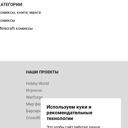
КАТЕГОРИИ
омиксы, книги, манга
d Журнал
Комиксы
к: Братья
inecraft комиксы
d Звёздные
НАШИ ПРОЕКТЫ
Hobby World
Игрокон
d Сумерки
Warforge
: Грозовой
Мир фантастики
Используем куки и
Берсерк
рекомендательные
CrowdRepublic
технологии
Это чтобы сайт работал лучше.