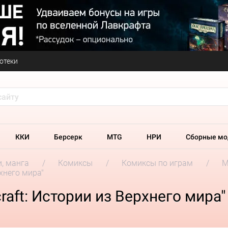
отеки
ККИ
Берсерк
MTG
НРИ
Сборные мо
и, манга
Комиксы
Комиксы по играм
M
хнего мира"
aft: Истории из Верхнего мира"