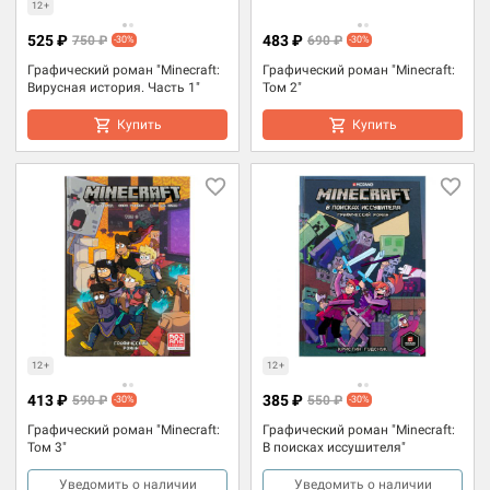
12+
525 ₽
483 ₽
750 ₽
690 ₽
-30%
-30%
Графический роман "Minecraft:
Графический роман "Minecraft:
Вирусная история. Часть 1"
Том 2"
Купить
Купить
12+
12+
413 ₽
385 ₽
590 ₽
550 ₽
-30%
-30%
Графический роман "Minecraft:
Графический роман "Minecraft:
Том 3"
В поисках иссушителя"
Уведомить о наличии
Уведомить о наличии