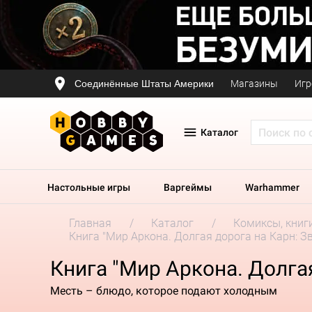
Соединённые Штаты Америки
Магазины
Игр
Каталог
Настольные игры
Варгеймы
Warhammer
Главная
Каталог
Комиксы, книг
Книга "Мир Аркона. Долгая дорога на Карн: З
Книга "Мир Аркона. Долга
Месть – блюдо, которое подают холодным