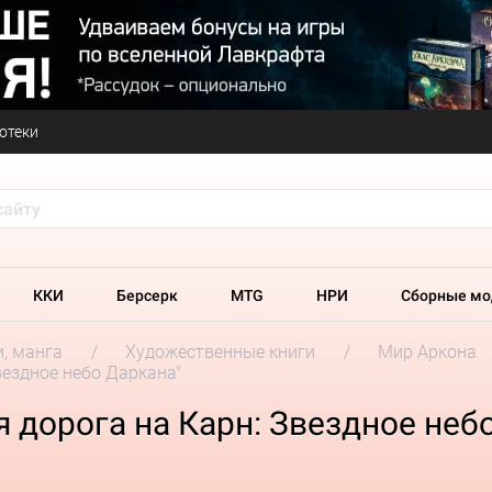
отеки
ККИ
Берсерк
MTG
НРИ
Сборные мо
и, манга
Художественные книги
Мир Аркона
вездное небо Даркана"
я дорога на Карн: Звездное неб