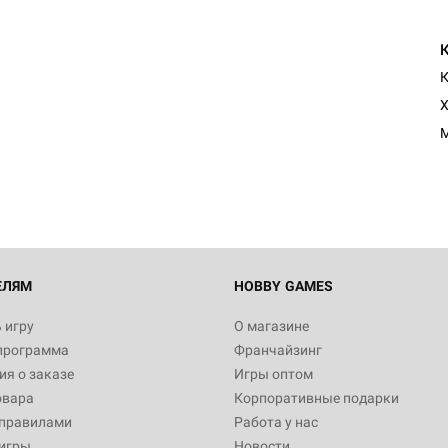
К
Х
М
ЕЛЯМ
HOBBY GAMES
 игру
О магазине
программа
Франчайзинг
я о заказе
Игры оптом
овара
Корпоративные подарки
 правилами
Работа у нас
игры
Новости