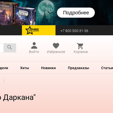
Подробнее
+7 800 500-31-36
перейти на Zvezda
Войти
Избранное
Корзина
дели
Хиты
Новинки
Предзаказы
Статьи
о Даркана"