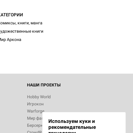
КАТЕГОРИИ
омиксы, книги, манга
удожественные книги
ир Аркона
НАШИ ПРОЕКТЫ
Hobby World
Игрокон
Warforge
Мир фантастики
Используем куки и
Берсерк
рекомендательные
CrowdRepublic