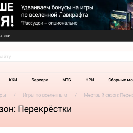
отеки
ККИ
Берсерк
MTG
НРИ
Сборные мо
гры
Игры по вселенным
Мёртвый сезон: Пере
зон: Перекрёстки