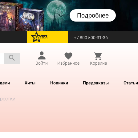
Подробнее
+7 800 500-31-36
перейти на Zvezda
Войти
Избранное
Корзина
дели
Хиты
Новинки
Предзаказы
Статьи
крёстки