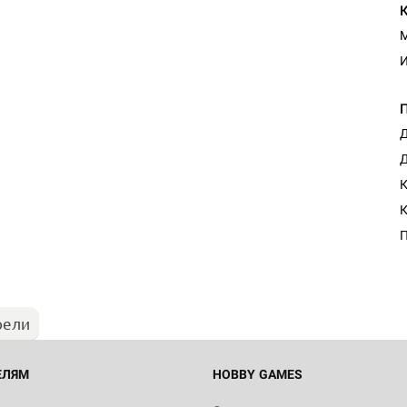
М
И
Д
Д
К
К
П
рели
ЕЛЯМ
HOBBY GAMES