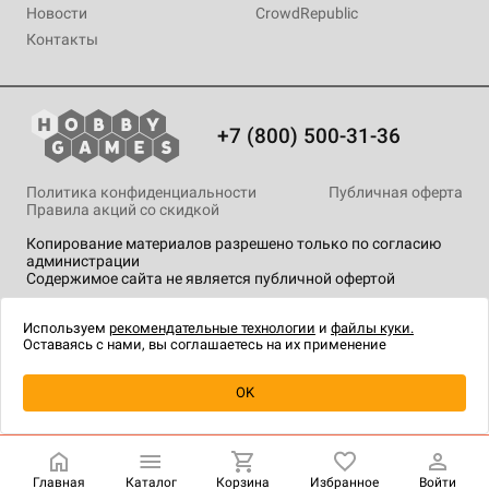
Новости
CrowdRepublic
Контакты
+7 (800) 500-31-36
Политика конфиденциальности
Публичная оферта
Правила акций со скидкой
Копирование материалов разрешено только по согласию
администрации
Содержимое сайта не является публичной офертой
На сайте Hobby Games применяются
рекомендательные
технологии
.
Используем
рекомендательные технологии
и
файлы куки.
Оставаясь с нами, вы соглашаетесь на их применение
Уведомить о наличии
OK
Главная
Каталог
Корзина
Избранное
Войти