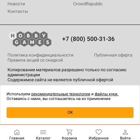
Новости
CrowdRepublic
Контакты
+7 (800) 500-31-36
Политика конфиденциальности
Публичная оферта
Правила акций со скидкой
Копирование материалов разрешено только по согласию
администрации
Содержимое сайта не является публичной офертой
На сайте Hobby Games применяются
рекомендательные
технологии
.
Используем
рекомендательные технологии
и
файлы куки.
Оставаясь с нами, вы соглашаетесь на их применение
Уведомить о наличии
OK
Главная
Каталог
Корзина
Избранное
Войти