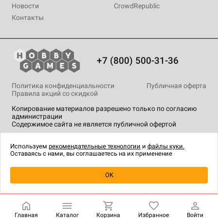
Новости
CrowdRepublic
Контакты
+7 (800) 500-31-36
Политика конфиденциальности
Публичная оферта
Правила акций со скидкой
Копирование материалов разрешено только по согласию
администрации
Содержимое сайта не является публичной офертой
На сайте Hobby Games применяются
рекомендательные
технологии
.
Используем
рекомендательные технологии
и
файлы куки.
Оставаясь с нами, вы соглашаетесь на их применение
Уведомить о наличии
OK
Главная
Каталог
Корзина
Избранное
Войти