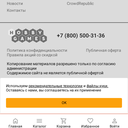
Новости
CrowdRepublic
Контакты
+7 (800) 500-31-36
Политика конфиденциальности
Публичная оферта
Правила акций со скидкой
Копирование материалов разрешено только по согласию
администрации
Содержимое сайта не является публичной офертой
На сайте Hobby Games применяются
рекомендательные
технологии
.
Используем
рекомендательные технологии
и
файлы куки.
Оставаясь с нами, вы соглашаетесь на их применение
Уведомить о наличии
OK
Главная
Каталог
Корзина
Избранное
Войти