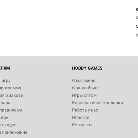
Настольная игра Hobby Worl
Египта
1 991
M
К
Настольная игра Hobby World
Белая смерть
12 990
ЕЛЯМ
HOBBY GAMES
 игру
О магазине
программа
Франчайзинг
Настольная игра Hobby Worl
я о заказе
Игры оптом
Аркхэма. Карточная игра
овара
Корпоративные подарки
3 490
 правилами
Работа у нас
игры
Новости
з скидки
Контакты
е приложение
Настольная игра Hobby Worl