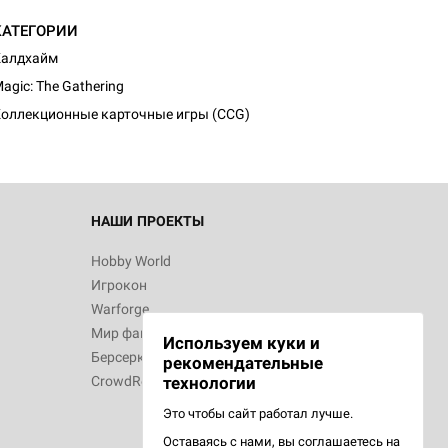
КАТЕГОРИИ
d Монстры
Калдхайм
agic: The Gathering
оллекционные карточные игры (CCG)
 Зомбицид:
НАШИ ПРОЕКТЫ
Hobby World
Игрокон
d Ужас
Warforge
Мир фантастики
Используем куки и
Берсерк
рекомендательные
CrowdRepublic
технологии
Это чтобы сайт работал лучше.
Оставаясь с нами, вы соглашаетесь на
d Ужас