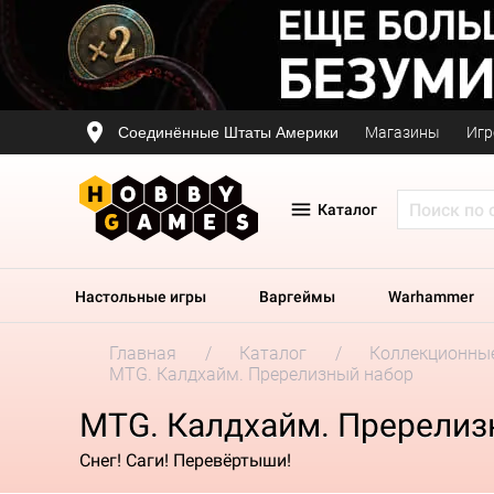
Соединённые Штаты Америки
Магазины
Игр
Каталог
Настольные игры
Варгеймы
Warhammer
Главная
Каталог
Коллекционные
MTG. Калдхайм. Пререлизный набор
MTG. Калдхайм. Пререлиз
Снег! Саги! Перевёртыши!