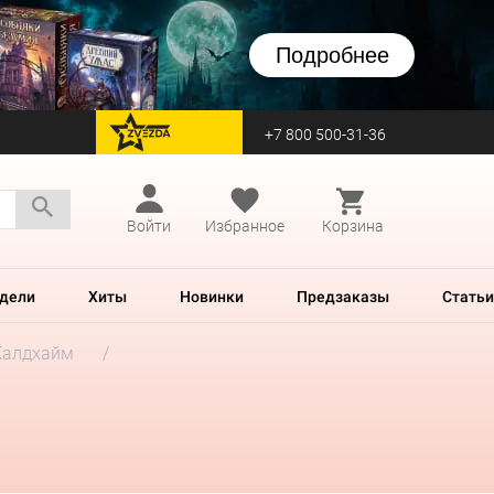
Подробнее
+7 800 500-31-36
перейти на Zvezda
Войти
Избранное
Корзина
дели
Хиты
Новинки
Предзаказы
Статьи
Калдхайм