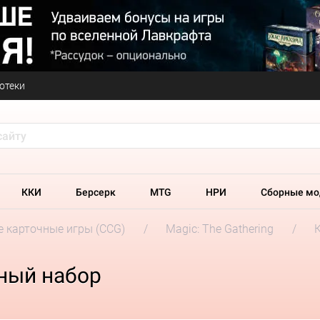
отеки
ККИ
Берсерк
MTG
НРИ
Сборные мо
 карточные игры (CCG)
Magic: The Gathering
ный набор