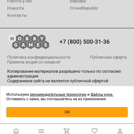
Работа у нас
Берсерк
Новости
CrowdRepublic
Контакты
+7 (800) 500-31-36
Политика конфиденциальности
Публичная оферта
Правила акций со скидкой
Копирование материалов разрешено только по согласию
администрации
Содержимое сайта не является публичной офертой
На сайте Hobby Games применяются
рекомендательные
технологии
.
Используем
рекомендательные технологии
и
файлы куки.
Оставаясь с нами, вы соглашаетесь на их применение
Уведомить о наличии
OK