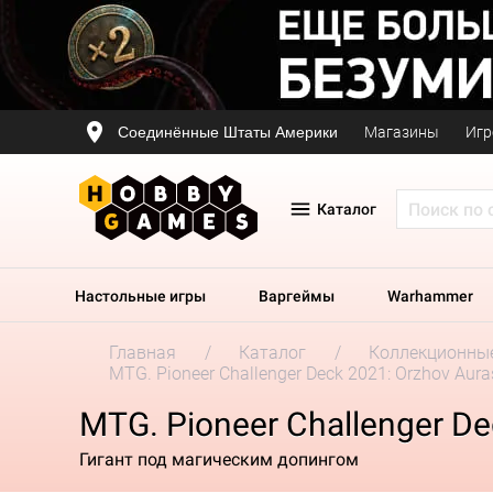
Соединённые Штаты Америки
Магазины
Игр
Каталог
Настольные игры
Варгеймы
Warhammer
Главная
Каталог
Коллекционные
MTG. Pioneer Challenger Deck 2021: Orzhov Aura
MTG. Pioneer Challenger De
Гигант под магическим допингом