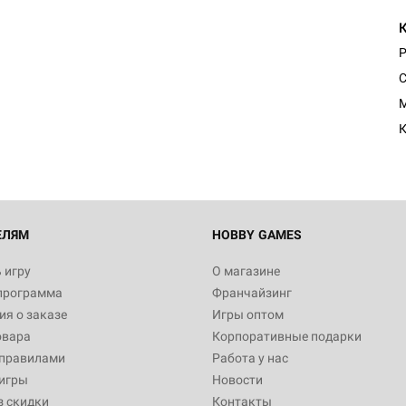
P
C
M
К
ЕЛЯМ
HOBBY GAMES
 игру
О магазине
программа
Франчайзинг
я о заказе
Игры оптом
овара
Корпоративные подарки
 правилами
Работа у нас
игры
Новости
з скидки
Контакты