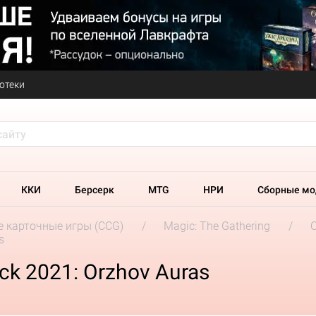
отеки
ККИ
Берсерк
MTG
НРИ
Сборные мо
 карточные игры (CCG)
Magic: The Gathering
C
s
ck 2021: Orzhov Auras