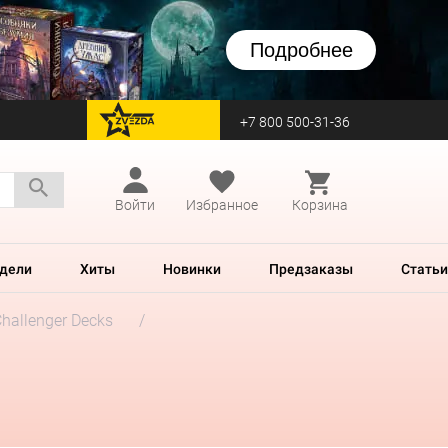
Подробнее
+7 800 500-31-36
перейти на Zvezda
Войти
Избранное
Корзина
дели
Хиты
Новинки
Предзаказы
Статьи
hallenger Decks