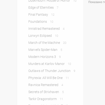
Duskmourn: House of Horror
10
Показано то
Edge of Eternities
7
Final Fantasy
12
Foundations
10
Innistrad Remastered
4
Lorwyn Eclipsed
10
March of the Machine
20
Marvel's Spider-Man
5
Modern Horizons 3
9
Murders at Karlov Manor
10
Outlaws of Thunder Junction
9
Phyrexia: All Will Be One
11
Ravnica Remastered
4
Secrets of Strixhaven
5
Tarkir Dragonstorm
11