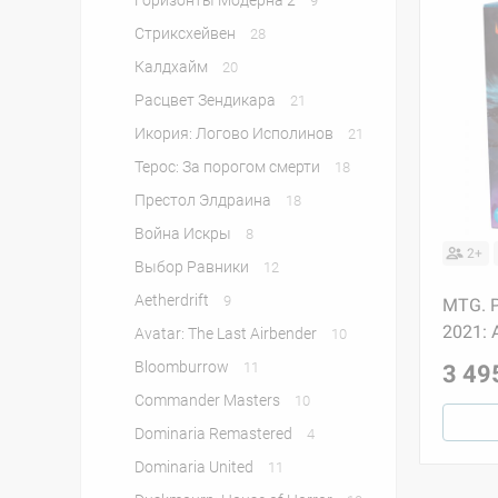
Горизонты Модерна 2
9
Стриксхейвен
28
Калдхайм
20
Расцвет Зендикара
21
Икория: Логово Исполинов
21
Терос: За порогом смерти
18
Престол Элдраина
18
Война Искры
8
2+
Выбор Равники
12
Aetherdrift
9
MTG. P
2021: A
Avatar: The Last Airbender
10
Bloomburrow
11
3 49
Commander Masters
10
Dominaria Remastered
4
Dominaria United
11