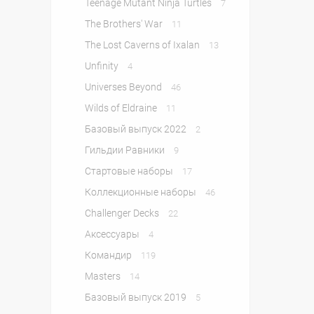
Teenage Mutant Ninja Turtles
7
The Brothers' War
11
The Lost Caverns of Ixalan
13
Unfinity
4
Universes Beyond
46
Wilds of Eldraine
11
Базовый выпуск 2022
2
Гильдии Равники
9
Стартовые наборы
17
Коллекционные наборы
46
Challenger Decks
22
Аксессуары
4
Командир
119
Masters
14
Базовый выпуск 2019
5