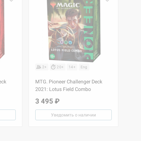
2+
20+
14+
Eng
eck
MTG. Pioneer Challenger Deck
2021: Lotus Field Combo
3 495 ₽
Уведомить о наличии