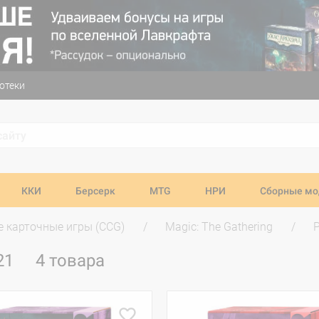
отеки
ККИ
Берсерк
MTG
НРИ
Сборные мо
 карточные игры (CCG)
Magic: The Gathering
P
021
4 товара