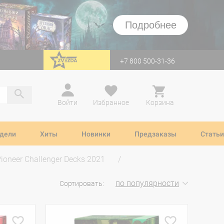
Подробнее
+7 800 500-31-36
перейти на Zvezda
Войти
Избранное
Корзина
дели
Хиты
Новинки
Предзаказы
Статьи
ioneer Challenger Decks 2021
по популярности
Сортировать: