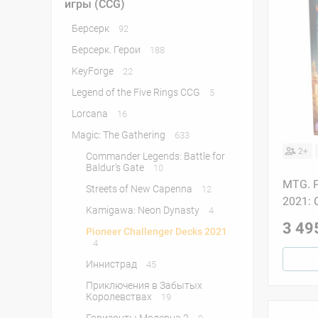
игры (CCG)
Берсерк
92
Берсерк. Герои
188
KeyForge
22
Legend of the Five Rings CCG
5
Lorcana
16
Magic: The Gathering
633
2+
Commander Legends: Battle for
Baldur's Gate
10
MTG. P
Streets of New Capenna
12
2021: 
Kamigawa: Neon Dynasty
4
3 49
Pioneer Challenger Decks 2021
4
Иннистрад
45
Приключения в Забытых
Королевствах
19