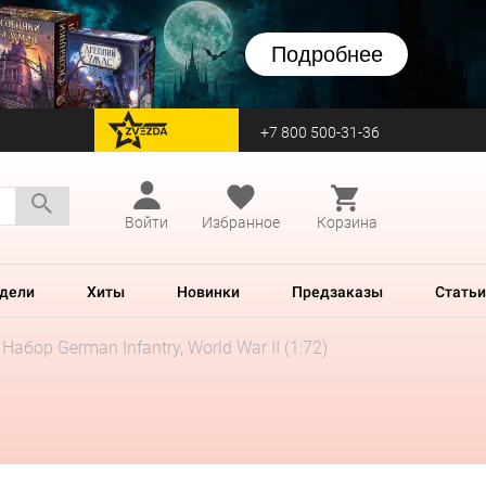
Подробнее
+7 800 500-31-36
перейти на Zvezda
Войти
Избранное
Корзина
дели
Хиты
Новинки
Предзаказы
Статьи
Набор German Infantry, World War II (1:72)