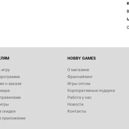
В
С
ЕЛЯМ
HOBBY GAMES
 игру
О магазине
программа
Франчайзинг
я о заказе
Игры оптом
овара
Корпоративные подарки
 правилами
Работа у нас
игры
Новости
з скидки
Контакты
е приложение