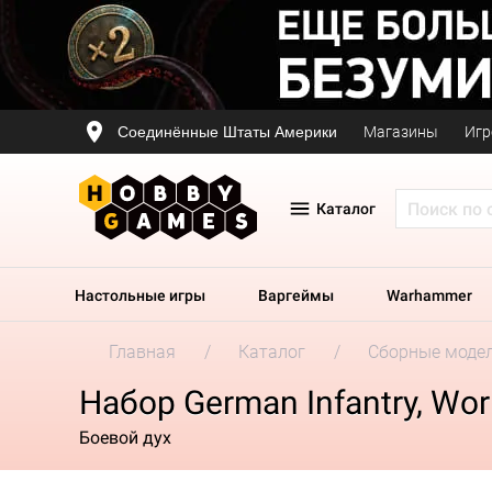
Соединённые Штаты Америки
Магазины
Игр
Каталог
Настольные игры
Варгеймы
Warhammer
Главная
Каталог
Сборные моде
Набор German Infantry, Worl
Боевой дух