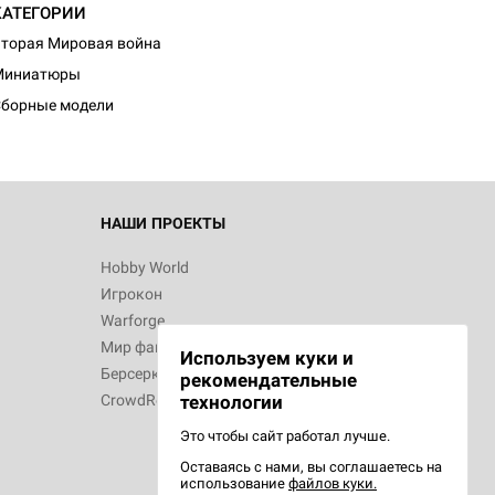
КАТЕГОРИИ
торая Мировая война
Миниатюры
борные модели
НАШИ ПРОЕКТЫ
Hobby World
Игрокон
Warforge
Мир фантастики
Используем куки и
Берсерк
рекомендательные
CrowdRepublic
технологии
Это чтобы сайт работал лучше.
Оставаясь с нами, вы соглашаетесь на
использование
файлов куки.