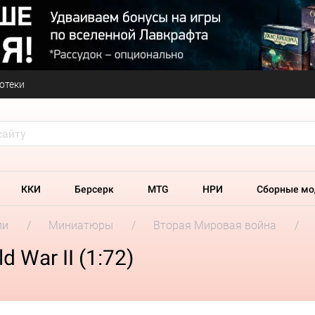
отеки
ККИ
Берсерк
MTG
НРИ
Сборные мо
ли
Миниатюры
Вторая Мировая война
d War II (1:72)