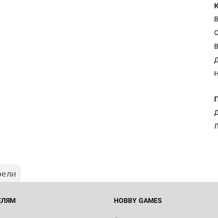
С
В
Д
Н
Д
Л
рели
ЕЛЯМ
HOBBY GAMES