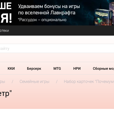
отеки
ККИ
Берсерк
MTG
НРИ
Сборные мо
гры
Семейные игры
Набор карточек "Почемум
тр"