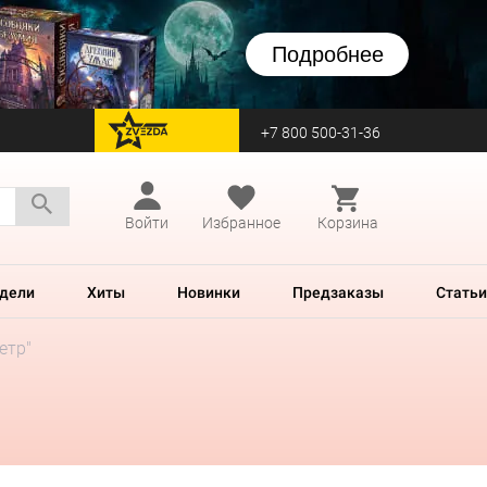
Подробнее
+7 800 500-31-36
перейти на Zvezda
Войти
Избранное
Корзина
дели
Хиты
Новинки
Предзаказы
Статьи
етр"