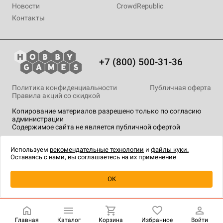
Новости
CrowdRepublic
Контакты
+7 (800) 500-31-36
Политика конфиденциальности
Публичная оферта
Правила акций со скидкой
Копирование материалов разрешено только по согласию
администрации
Содержимое сайта не является публичной офертой
На сайте Hobby Games применяются
рекомендательные
технологии
.
Используем
рекомендательные технологии
и
файлы куки.
Оставаясь с нами, вы соглашаетесь на их применение
Уведомить о наличии
OK
Главная
Каталог
Корзина
Избранное
Войти