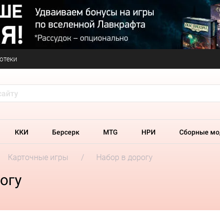
отеки
ККИ
Берсерк
MTG
НРИ
Сборные мо
Карточные игры
Набор в дорогу
огу