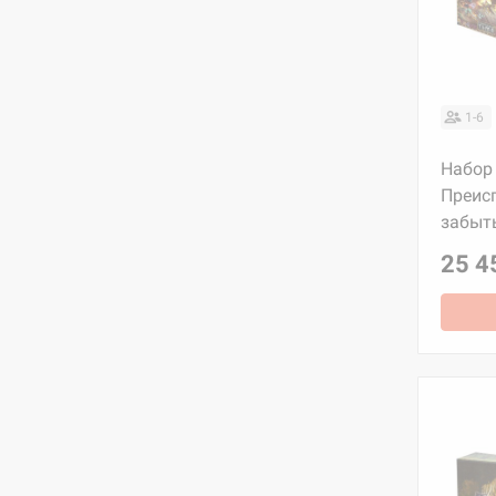
1-6
Набор
Преисп
забыт
25 4