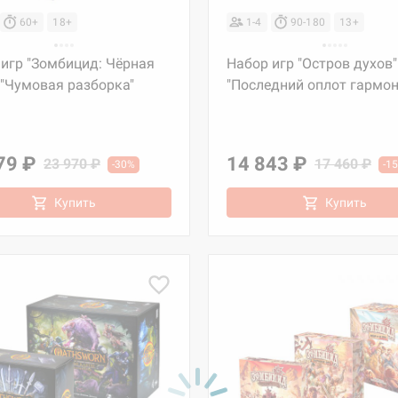
60+
18+
1-4
90-180
13+
игр "Зомбицид: Чёрная
Набор игр "Остров духов"
 "Чумовая разборка"
"Последний оплот гармон
79 ₽
14 843 ₽
23 970 ₽
17 460 ₽
-30%
-1
Купить
Купить