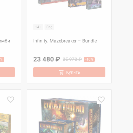
14+
Eng
омби-
Infinity. Mazebreaker – Bundle
23 480 ₽
25 970 ₽
5%
-10%
Купить