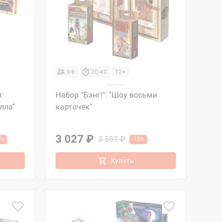
3-8
20-40
12+
:
Набор "Бэнг!": "Шоу восьми
лла"
карточек"
3 027 ₽
3 557 ₽
5%
-15%
Купить