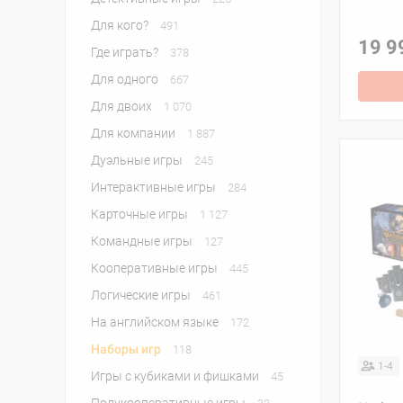
Для кого?
491
19 9
Где играть?
378
Для одного
667
Для двоих
1 070
Для компании
1 887
Дуэльные игры
245
Интерактивные игры
284
Карточные игры
1 127
Командные игры
127
Кооперативные игры
445
Логические игры
461
На английском языке
172
Наборы игр
118
1-4
Игры с кубиками и фишками
45