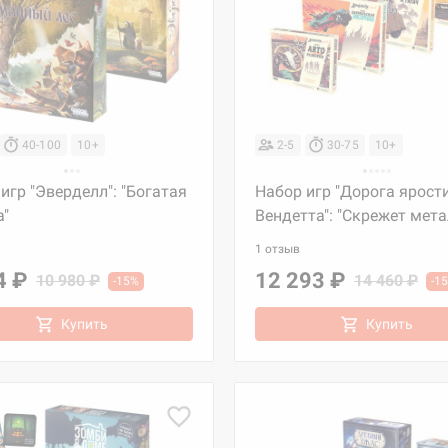
40-100
10+
2-5
30-75
10+
игр "Эверделл": "Богатая
Набор игр "Дорога ярости
а"
Вендетта": "Скрежет мета
1 отзыв
4 ₽
12 293 ₽
10 980 ₽
14 460 ₽
-15%
-1
Купить
Купить