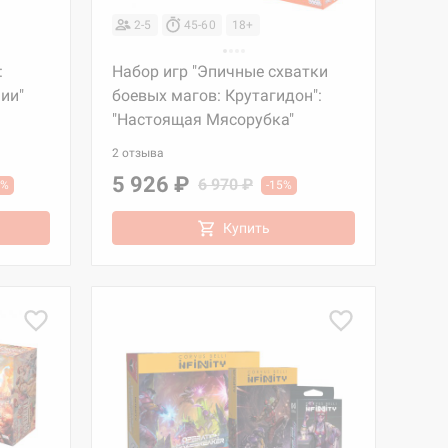
2-5
45-60
18+
:
Набор игр "Эпичные схватки
ии"
боевых магов: Крутагидон":
"Настоящая Мясорубка"
2 отзыва
5 926 ₽
6 970 ₽
5%
-15%
Купить