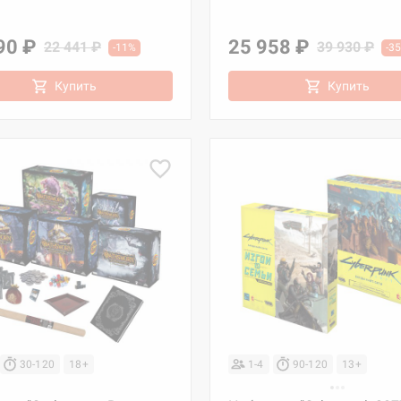
90 ₽
25 958 ₽
22 441 ₽
39 930 ₽
-11%
-3
Купить
Купить
30-120
18+
1-4
90-120
13+