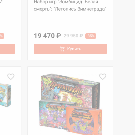
7:
Набор игр "Зомбицид: Белая
смерть": "Летопись Зимнеграда"
19 470 ₽
29 950 ₽
5%
-35%
Купить