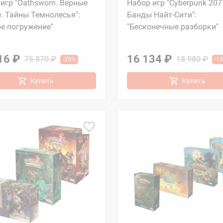
игр "Oathsworn. Верные
Набор игр "Cyberpunk 207
. Тайны Темнолесья":
Банды Найт-Сити":
е погружение"
"Бесконечные разборки"
16 ₽
16 134 ₽
75 870 ₽
18 980 ₽
-35%
-1
Купить
Купить