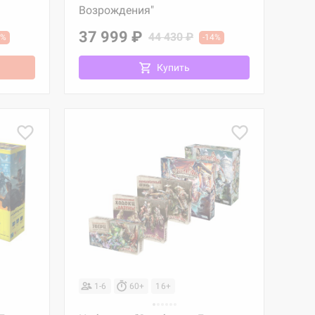
Возрождения"
37 999 ₽
44 430 ₽
5%
-14%
Купить
1-6
60+
16+