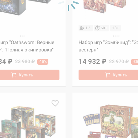
1-6
60+
18+
игр "Oathsworn: Верные
Набор игр "Зомбицид": "З
": "Полная экипировка"
вестерн"
84 ₽
14 932 ₽
23 980 ₽
22 970 ₽
-15%
-3
Купить
Купить