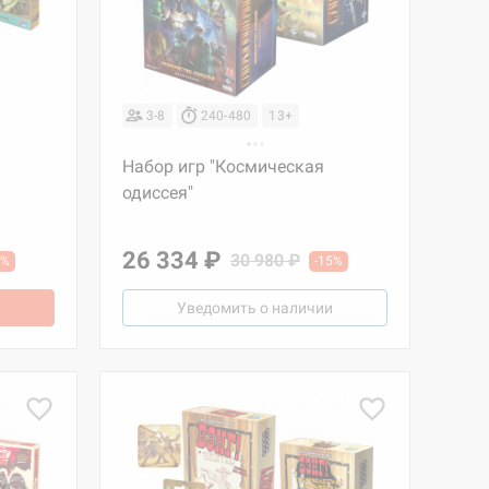
3-8
240-480
13+
Набор игр "Космическая
одиссея"
26 334 ₽
30 980 ₽
5%
-15%
Уведомить о наличии