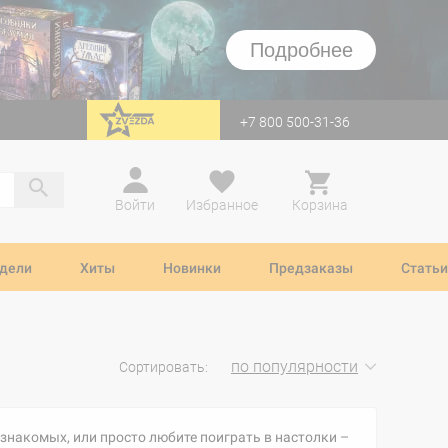
Подробнее
+7 800 500-31-36
перейти на Zvezda
Войти
Избранное
Корзина
дели
Хиты
Новинки
Предзаказы
Статьи
по популярности
Сортировать:
 знакомых, или просто любите поиграть в настолки –