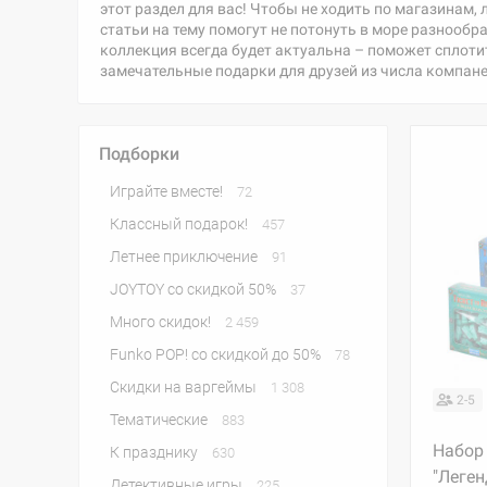
этот раздел для вас! Чтобы не ходить по магазинам,
статьи на тему помогут не потонуть в море разнообр
коллекция всегда будет актуальна – поможет сплотит
замечательные подарки для друзей из числа компан
Подборки
Играйте вместе!
72
Классный подарок!
457
Летнее приключение
91
JOYTOY со скидкой 50%
37
Много скидок!
2 459
Funko POP! со скидкой до 50%
78
Скидки на варгеймы
1 308
2-5
Тематические
883
Набор 
К празднику
630
"Леген
Детективные игры
225