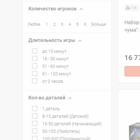
Количество игроков
1-6
Набор 
Любое
1
2
3
4
5
6
Больше
чума":
Длительность игры
до 15 минут
16 7
16 - 30 минут
31 - 60 минут
61 - 120 минут
от 2 часов
Кол-во деталей
1 деталь
8-15 деталей (Детский)
10-50 деталей (Начинающий)
50-100 (Любитель)
100-300 (Продвинутый)