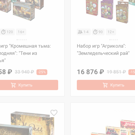
120
16+
1-4
90
12+
 игр "Кромешная тьма:
Набор игр "Агрикола":
одняя": "Тени из
"Земледельческий рай"
ья"
58 ₽
16 876 ₽
33 940 ₽
19 851 ₽
-25%
-1
Купить
Купить