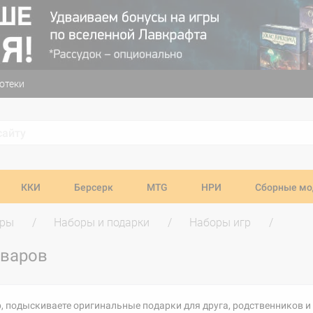
отеки
ККИ
Берсерк
MTG
НРИ
Сборные мо
гры
Наборы и подарки
Наборы игр
оваров
, подыскиваете оригинальные подарки для друга, родственников и