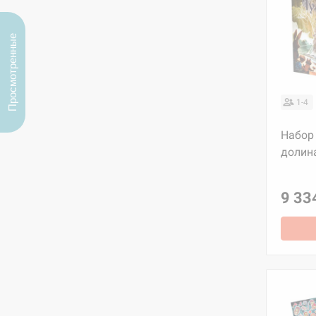
Просмотренные
1-4
Набор 
долин
9 33