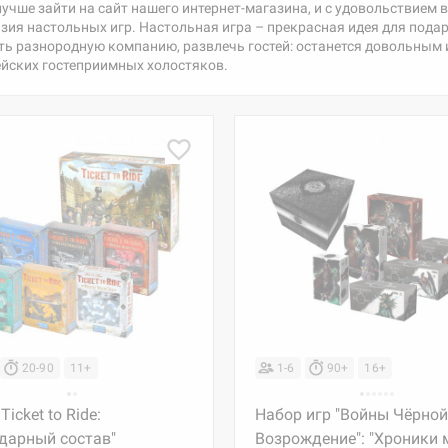
 лучше зайти на сайт нашего интернет-магазина, и с удовольствие
азия настольных игр. Настольная игра – прекрасная идея для подар
ь разнородную компанию, развлечь гостей: останется довольным и
ейских гостеприимных холостяков.
20-90
11+
1-6
90+
16+
Ticket to Ride:
Набор игр "Войны Чёрной
дарный состав"
Возрождение": "Хроники 