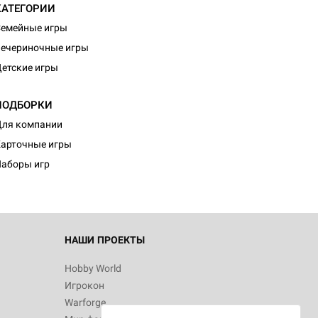
КАТЕГОРИИ
емейные игры
ечериночные игры
етские игры
ПОДБОРКИ
d Монстры
ля компании
арточные игры
аборы игр
 Зомбицид:
НАШИ ПРОЕКТЫ
Hobby World
Игрокон
d Ужас
Warforge