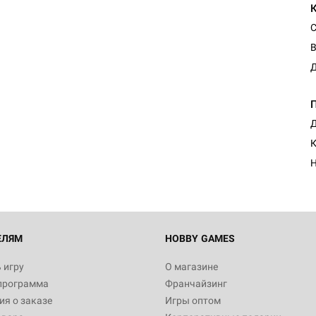
С
В
Д
Настольная игра Hobby Worl
Египта
Д
1 991
К
Н
Настольная игра Hobby World
Белая смерть
12 990
ЕЛЯМ
HOBBY GAMES
 игру
О магазине
программа
Франчайзинг
Настольная игра Hobby Worl
я о заказе
Игры оптом
Аркхэма. Карточная игра