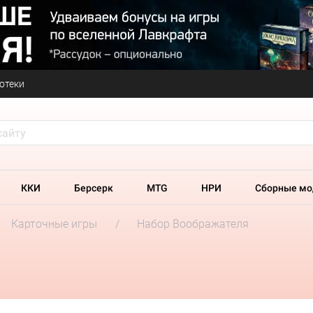
отеки
ККИ
Берсерк
MTG
НРИ
Сборные мо
Карточные игры
Набор Воображателя