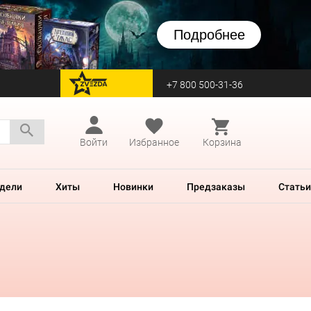
Подробнее
+7 800 500-31-36
перейти на Zvezda
Войти
Избранное
Корзина
дели
Хиты
Новинки
Предзаказы
Статьи