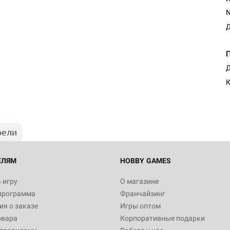
N
Д
Д
К
рели
ЕЛЯМ
HOBBY GAMES
 игру
О магазине
программа
Франчайзинг
я о заказе
Игры оптом
овара
Корпоративные подарки