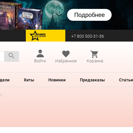
Подробнее
+7 800 500-31-36
перейти на Zvezda
Войти
Избранное
Корзина
дели
Хиты
Новинки
Предзаказы
Статьи
л