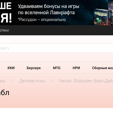
отеки
ККИ
Берсерк
MTG
НРИ
Сборные мо
гры
Детские игры
Naruto. Shippuden: Бабл-Даб
абл