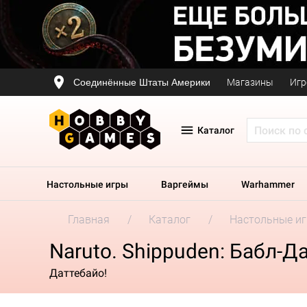
Соединённые Штаты Америки
Магазины
Игр
Каталог
Настольные игры
Варгеймы
Warhammer
Главная
Каталог
Настольные и
Naruto. Shippuden: Бабл-Д
Даттебайо!