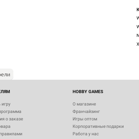
W
N
X
рели
ЕЛЯМ
HOBBY GAMES
 игру
О магазине
программа
Франчайзинг
я о заказе
Игры оптом
овара
Корпоративные подарки
 правилами
Работа у нас