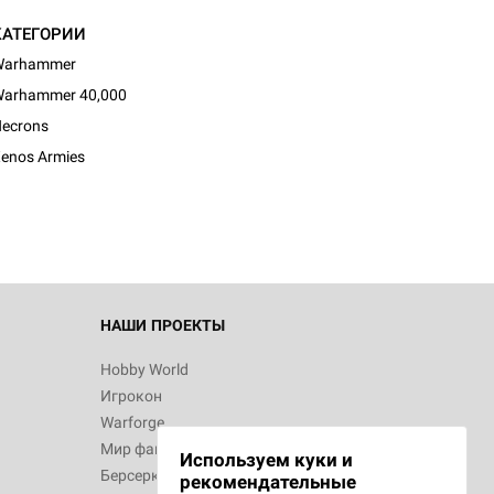
КАТЕГОРИИ
Warhammer
arhammer 40,000
ecrons
enos Armies
НАШИ ПРОЕКТЫ
Hobby World
Игрокон
Warforge
Мир фантастики
Используем куки и
Берсерк
рекомендательные