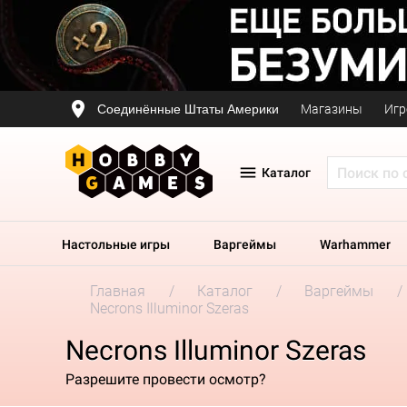
Соединённые Штаты Америки
Магазины
Игр
Каталог
Настольные игры
Варгеймы
Warhammer
Главная
Каталог
Варгеймы
Necrons Illuminor Szeras
Necrons Illuminor Szeras
Разрешите провести осмотр?