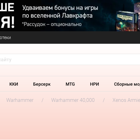
отеки
ККИ
Берсерк
MTG
НРИ
Сборные мо
Warhammer
Warhammer 40,000
Xenos Armi