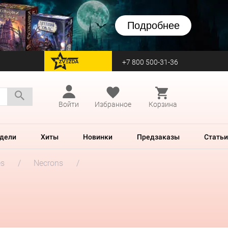
Подробнее
+7 800 500-31-36
перейти на Zvezda
Войти
Избранное
Корзина
дели
Хиты
Новинки
Предзаказы
Статьи
es
Necrons