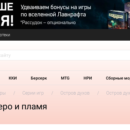
отеки
ККИ
Берсерк
MTG
НРИ
Сборные мо
гры
Серии игр
Остров духов
Остров дух
еро и пламя