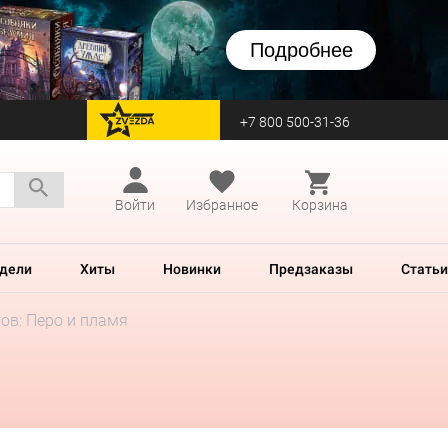
Подробнее
+7 800 500-31-36
перейти на Zvezda
Войти
Избранное
Корзина
дели
Хиты
Новинки
Предзаказы
Статьи
ов: Перо и пламя