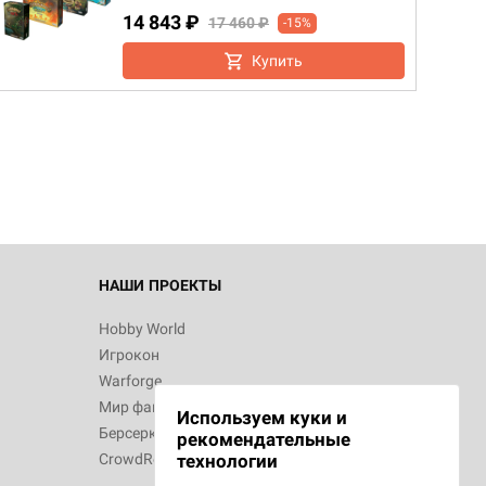
14 843 ₽
17 460 ₽
-15%
Купить
d Монстры
 Зомбицид:
НАШИ ПРОЕКТЫ
Hobby World
Игрокон
 Берсерк.
Warforge
в
Мир фантастики
Используем куки и
Берсерк
рекомендательные
CrowdRepublic
технологии