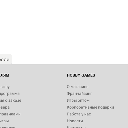
Настольная игра Hobby Worl
Египта
1 991
рели
Настольная игра Hobby World
Белая смерть
12 990
ЕЛЯМ
HOBBY GAMES
 игру
О магазине
программа
Франчайзинг
Настольная игра Hobby World
я о заказе
Игры оптом
Сердце роя. Дисплей бустеро
овара
Корпоративные подарки
3 490
 правилами
Работа у нас
игры
Новости
з скидки
Контакты