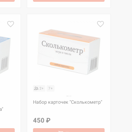
2+
7+
Набор карточек "Сколькометр"
а"
450 ₽