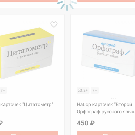
7+
2+
7+
 карточек "Цитатометр"
Набор карточек "Второй
Орфограф русского язык
₽
450 ₽