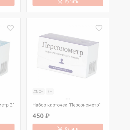
Купить
2+
7+
етр-2"
Набор карточек "Персонометр"
450 ₽
Купить