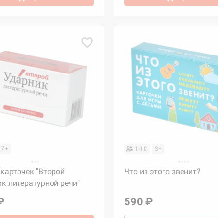
7+
1-10
3+
карточек "Второй
Что из этого звенит?
к литературной речи"
₽
590 ₽