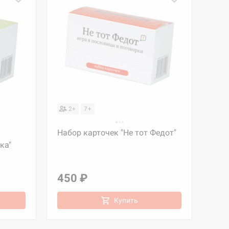
2+
7+
Набор карточек "Не тот Федот"
ка"
450 ₽
Купить