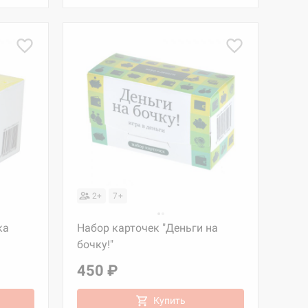
2+
7+
ка
Набор карточек "Деньги на
бочку!"
450 ₽
Купить