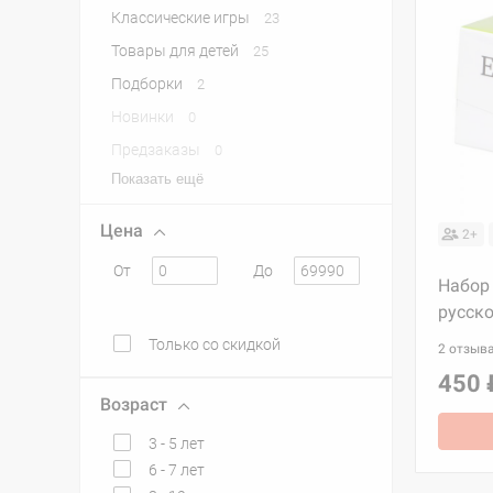
Классические игры
23
Товары для детей
25
Подборки
2
Новинки
0
Предзаказы
0
Показать ещё
Цена
2+
От
До
Набор
русско
Только со скидкой
2 отзыв
450 
Возраст
3 - 5 лет
6 - 7 лет