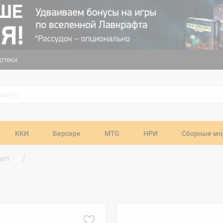
отеки
ККИ
Берсерк
MTG
НРИ
Сборные мо
own