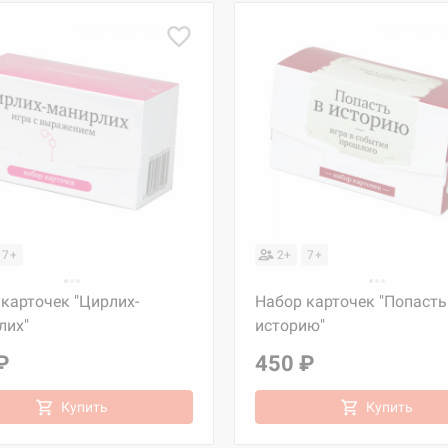
7+
2+
7+
карточек "Цирлих-
Набор карточек "Попасть
лих"
историю"
₽
450 ₽
Купить
Купить