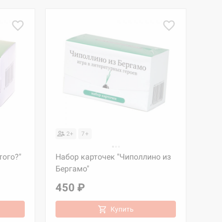
2+
7+
того?"
Набор карточек "Чиполлино из
Бергамо"
450 ₽
Купить