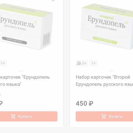
7+
2+
7+
 карточек "Ерундопель
Набор карточек "Второй
го языка"
Ерундопель русского язы
а
₽
450 ₽
Купить
Купить