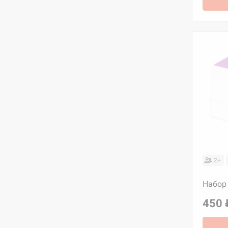
2+
Набор 
450 