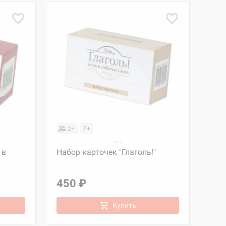
2+
7+
 в
Набор карточек "Глаголь!"
450 ₽
Купить