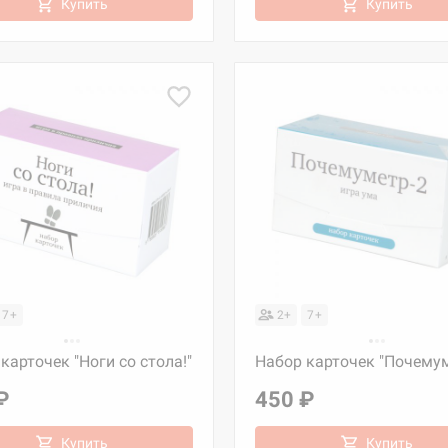
Купить
Купить
7+
2+
7+
карточек "Ноги со стола!"
Набор карточек "Почемум
₽
450 ₽
Купить
Купить