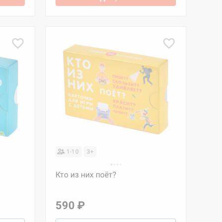
1-10
3+
Кто из них поёт?
590 ₽