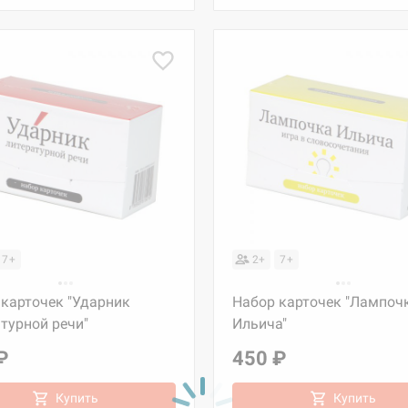
7+
2+
7+
 карточек "Ударник
Набор карточек "Лампоч
турной речи"
Ильича"
₽
450 ₽
Купить
Купить