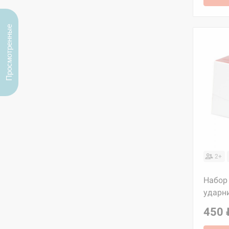
Просмотренные
2+
Набор 
ударни
450 