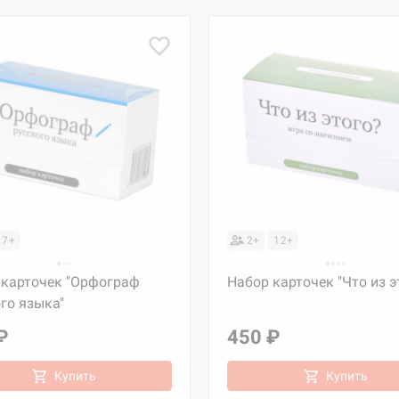
7+
2+
12+
 карточек "Орфограф
Набор карточек "Что из э
го языка"
₽
450 ₽
Купить
Купить