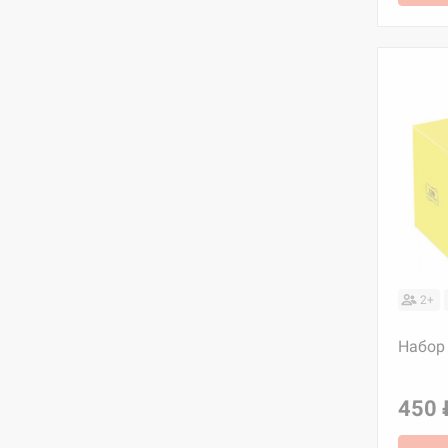
2+
Набор
450 