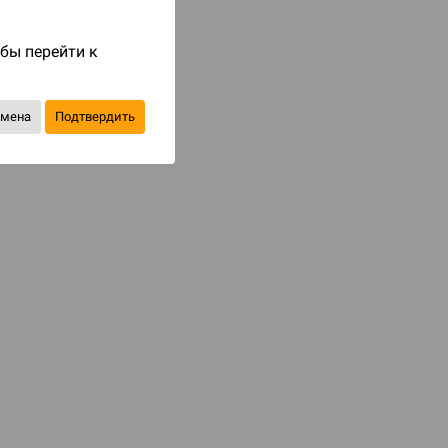
Код товара: 136964
63 ₽
обы перейти к
Уведомить о наличии
тмена
Подтвердить
В избранное
КАТЕГОРИИ
team