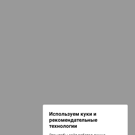
Компьютерные игры
Шутеры
d Журнал
Экшн
к: Братья
o discount
d Звёздные
НАШИ ПРОЕКТЫ
Hobby World
Игрокон
d Сумерки
Warforge
: Грозовой
Мир фантастики
Используем куки и
Берсерк
рекомендательные
CrowdRepublic
технологии