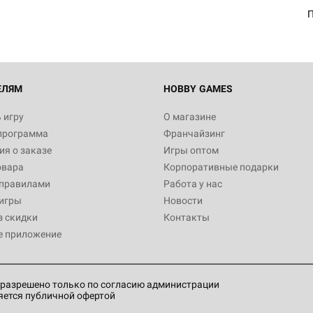
Настольная игра Hobby World
Белая смерть
12 990
ЕЛЯМ
HOBBY GAMES
 игру
О магазине
программа
Франчайзинг
Настольная игра Hobby Worl
я о заказе
Игры оптом
Аркхэма. Карточная игра
овара
Корпоративные подарки
3 490
 правилами
Работа у нас
игры
Новости
з скидки
Контакты
е приложение
Настольная игра Hobby Worl
Аркхэма. Карточная игра: Вт
4 990
разрешено только по согласию администрации
яется публичной офертой