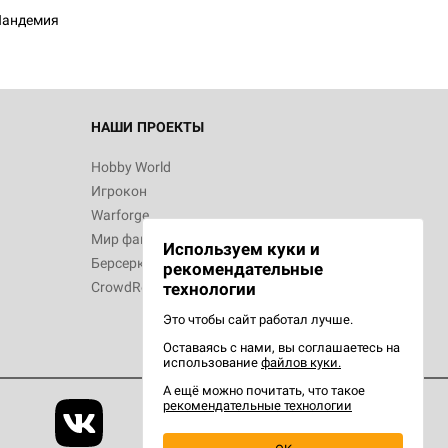
Пандемия
 Зомбицид:
НАШИ ПРОЕКТЫ
Hobby World
Игрокон
d Ужас
Warforge
Мир фантастики
Используем куки и
Берсерк
рекомендательные
CrowdRepublic
технологии
Это чтобы сайт работал лучше.
Оставаясь с нами, вы соглашаетесь на
d Ужас
использование
файлов куки.
орой сезон
А ещё можно почитать, что такое
рекомендательные технологии