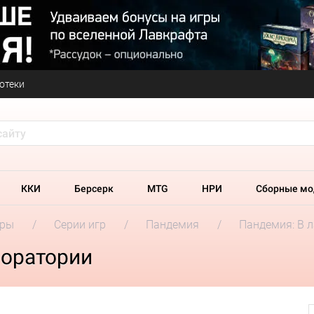
отеки
ККИ
Берсерк
MTG
НРИ
Сборные мо
гры
Серии игр
Пандемия
Пандемия: В 
боратории