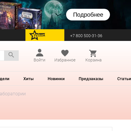
Подробнее
+7 800 500-31-36
перейти на Zvezda
Войти
Избранное
Корзина
дели
Хиты
Новинки
Предзаказы
Статьи
лаборатории