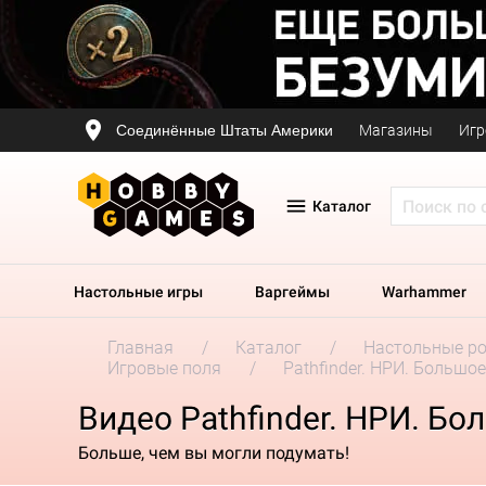
Соединённые Штаты Америки
Магазины
Игр
Каталог
Настольные игры
Варгеймы
Warhammer
Главная
Каталог
Настольные р
Игровые поля
Pathfinder. НРИ. Большо
Видео Pathfinder. НРИ. Бо
Больше, чем вы могли подумать!