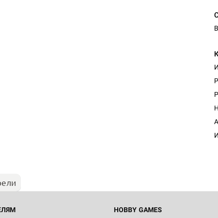
В
И
P
P
Н
А
И
рели
ЕЛЯМ
HOBBY GAMES