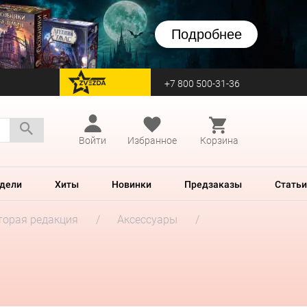
Подробнее
+7 800 500-31-36
перейти на Zvezda
Войти
Избранное
Корзина
дели
Хиты
Новинки
Предзаказы
Статьи
Вторая редакция
Аксессуары