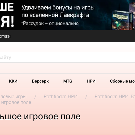
отеки
ККИ
Берсерк
MTG
НРИ
Сборные мо
олевые игры
Pathfinder. НРИ
Pathfinder. НРИ. 
е игровое поле
льшое игровое поле