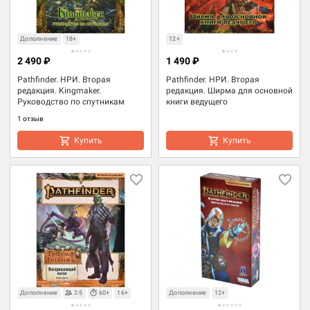
Дополнение
18+
12+
2 490 ₽
1 490 ₽
Pathfinder. НРИ. Вторая
Pathfinder. НРИ. Вторая
редакция. Kingmaker.
редакция. Ширма для основной
Руководство по спутникам
книги ведущего
1 отзыв
Купить
Купить
Дополнение
2-5
60+
16+
Дополнение
12+