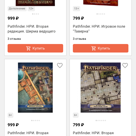
Дополнение
12+
13+
999 ₽
799 ₽
Pathfinder. НРИ. Вторая
Pathfinder. НРИ. Игровое поле
редакция. Ширма ведущего
"Таверна"
3 отзыва
3 отзыва
Купить
Купить
6+
6+
999 ₽
799 ₽
Pathfinder. НРИ. Вторая
Pathfinder. НРИ. Вторая