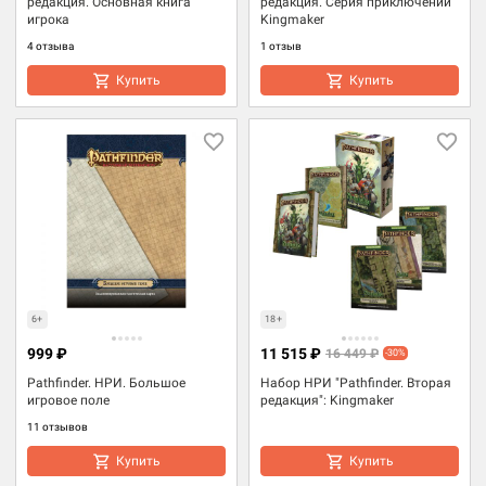
редакция. Основная книга
редакция. Серия приключений
игрока
Kingmaker
4 отзыва
1 отзыв
Купить
Купить
6+
18+
999 ₽
11 515 ₽
16 449 ₽
-30%
Pathfinder. НРИ. Большое
Набор НРИ "Pathfinder. Вторая
игровое поле
редакция": Kingmaker
11 отзывов
Купить
Купить