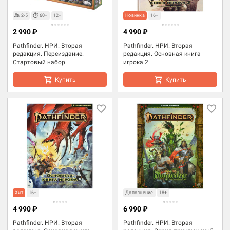
2-5
60+
12+
Новинка
16+
2 990 ₽
4 990 ₽
Pathfinder. НРИ. Вторая
Pathfinder. НРИ. Вторая
редакция. Переиздание.
редакция. Основная книга
Стартовый набор
игрока 2
Купить
Купить
Хит
16+
Дополнение
18+
4 990 ₽
6 990 ₽
Pathfinder. НРИ. Вторая
Pathfinder. НРИ. Вторая