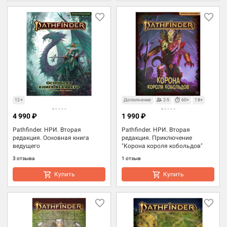
12+
Дополнение
2-5
60+
18+
4 990 ₽
1 990 ₽
Pathfinder. НРИ. Вторая
Pathfinder. НРИ. Вторая
редакция. Основная книга
редакция. Приключение
ведущего
"Корона короля кобольдов"
3 отзыва
1 отзыв
Купить
Купить