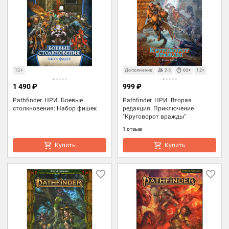
12+
Дополнение
2-5
60+
12+
1 490 ₽
999 ₽
Pathfinder. НРИ. Боевые
Pathfinder. НРИ. Вторая
столкновения: Набор фишек
редакция. Приключение
"Круговорот вражды"
1 отзыв
Купить
Купить