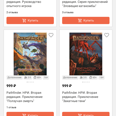
редакция. Руководство
редакция. Серия приключений
опытного игрока
"Зловещие катакомбы"
2 отзыва
3 отзыва
Купить
Купить
Дополнение
2-5
60+
16+
Дополнение
2-5
60+
16+
999 ₽
999 ₽
Pathfinder. НРИ. Вторая
Pathfinder. НРИ. Вторая
редакция. Приключение
редакция. Приключение
"Ползучая смерть"
"Закатные тени"
1 отзыв
Купить
Купить