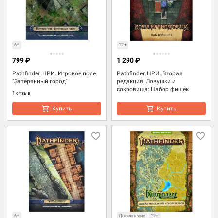
6+
12+
799 ₽
1 290 ₽
Pathfinder. НРИ. Игровое поле
Pathfinder. НРИ. Вторая
"Затерянный город"
редакция. Ловушки и
сокровища: Набор фишек
1 отзыв
Купить
Купить
6+
Дополнение
12+