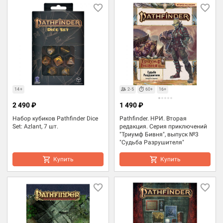
14+
2-5
60+
16+
2 490 ₽
1 490 ₽
Набор кубиков Pathfinder Dice
Pathfinder. НРИ. Вторая
Set: Azlant, 7 шт.
редакция. Серия приключений
"Триумф Бивня", выпуск №3
"Судьба Разрушителя"
Купить
Купить