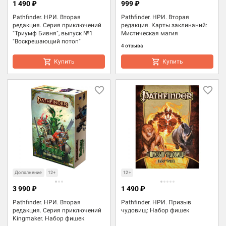
1 490 ₽
999 ₽
Pathfinder. НРИ. Вторая
Pathfinder. НРИ. Вторая
редакция. Серия приключений
редакция. Карты заклинаний:
"Триумф Бивня", выпуск №1
Мистическая магия
"Воскрешающий потоп"
4 отзыва
Купить
Купить
Дополнение
12+
12+
3 990 ₽
1 490 ₽
Pathfinder. НРИ. Вторая
Pathfinder. НРИ. Призыв
редакция. Серия приключений
чудовищ: Набор фишек
Kingmaker. Набор фишек