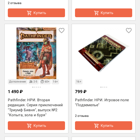
2 отзыва
Купить
Купить
Дополнение
2-5
60+
16+
16+
1 490 ₽
799 ₽
Pathfinder. НРИ. Вторая
Pathfinder. НРИ. Игровое поле
редакция. Серия приключений
"Подземелье"
"Триумф Бивня", выпуск №2
"Копыта, зола и буря"
2 отзыва
Купить
Купить