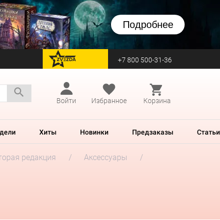
Подробнее
+7 800 500-31-36
перейти на Zvezda
Войти
Избранное
Корзина
дели
Хиты
Новинки
Предзаказы
Статьи
Вторая редакция
Аксессуары