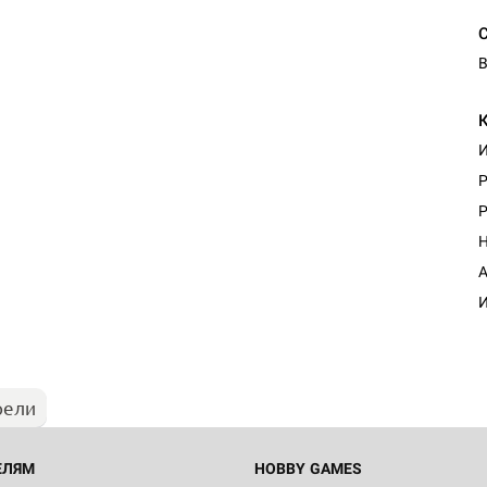
В
И
P
P
Н
А
И
рели
ЕЛЯМ
HOBBY GAMES