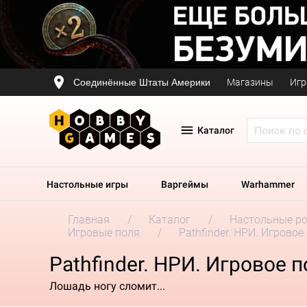
Соединённые Штаты Америки
Магазины
Игр
Каталог
Настольные игры
Варгеймы
Warhammer
Главная
Каталог
Настольные р
Игровые поля
Pathfinder. НРИ. Игровое
Pathfinder. НРИ. Игровое п
Лошадь ногу сломит...