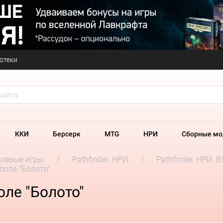
отеки
ККИ
Берсерк
MTG
НРИ
Сборные мо
олевые игры
Pathfinder. НРИ
Pathfinder. НРИ. 
 поле "Болото"
оле "Болото"