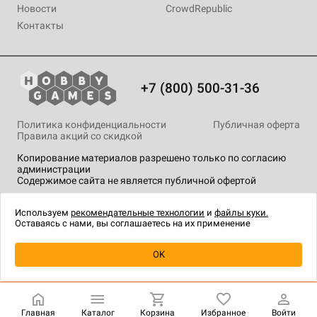
Новости
CrowdRepublic
Контакты
+7 (800) 500-31-36
Политика конфиденциальности
Публичная оферта
Правила акций со скидкой
Копирование материалов разрешено только по согласию
администрации
Содержимое сайта не является публичной офертой
На сайте Hobby Games применяются
рекомендательные
технологии
.
Используем
рекомендательные технологии
и
файлы куки.
Оставаясь с нами, вы соглашаетесь на их применение
OK
Купить
| 4 990 ₽
Главная
Каталог
Корзина
Избранное
Войти