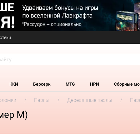
отеки
ККИ
Берсерк
MTG
НРИ
Сборные мо
оломки
Пазлы
Деревянные пазлы
Паз
мер М)