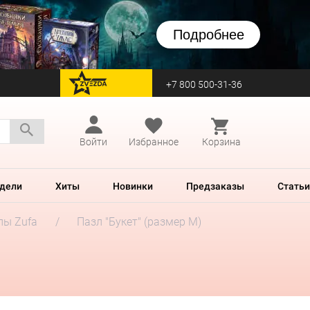
Подробнее
+7 800 500-31-36
перейти на Zvezda
Войти
Избранное
Корзина
дели
Хиты
Новинки
Предзаказы
Статьи
лы Zufa
Пазл "Букет" (размер М)