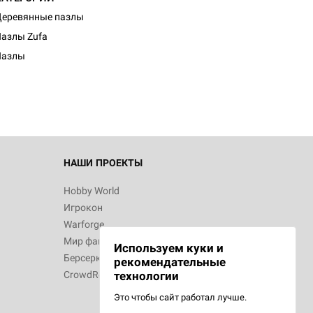
еревянные пазлы
d Монстры
азлы Zufa
Пазлы
 Зомбицид:
НАШИ ПРОЕКТЫ
Hobby World
Игрокон
 Берсерк.
Warforge
в
Мир фантастики
Используем куки и
Берсерк
рекомендательные
CrowdRepublic
технологии
Это чтобы сайт работал лучше.