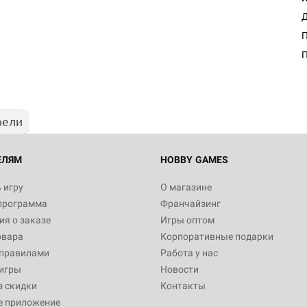
Д
Настольная игра Hobby Worl
П
Египта
1 991
рели
Настольная игра Hobby World
Белая смерть
12 990
ЕЛЯМ
HOBBY GAMES
 игру
О магазине
программа
Франчайзинг
Настольная игра Hobby World
я о заказе
Игры оптом
Сердце роя. Дисплей бустеро
овара
Корпоративные подарки
3 490
 правилами
Работа у нас
игры
Новости
з скидки
Контакты
е приложение