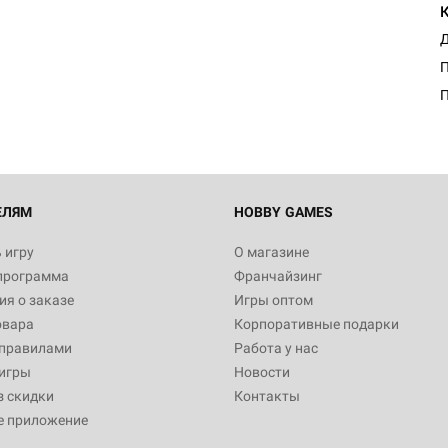
Д
П
ЕЛЯМ
HOBBY GAMES
 игру
О магазине
программа
Франчайзинг
я о заказе
Игры оптом
овара
Корпоративные подарки
 правилами
Работа у нас
игры
Новости
з скидки
Контакты
е приложение