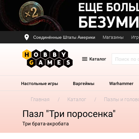
Соединённые Штаты Америки
Магазины
Игр
Каталог
Настольные игры
Варгеймы
Warhammer
Главная
Каталог
Пазлы и голов
Пазл "Три поросенка"
Три брата-акробата