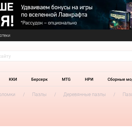
отеки
ККИ
Берсерк
MTG
НРИ
Сборные мо
оломки
Пазлы
Деревянные пазлы
Пазл