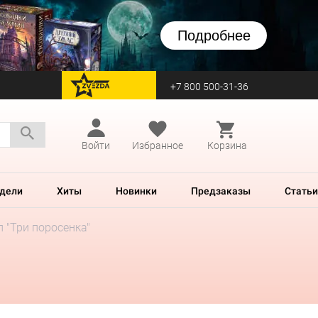
Подробнее
+7 800 500-31-36
перейти на Zvezda
Войти
Избранное
Корзина
дели
Хиты
Новинки
Предзаказы
Статьи
 "Три поросенка"