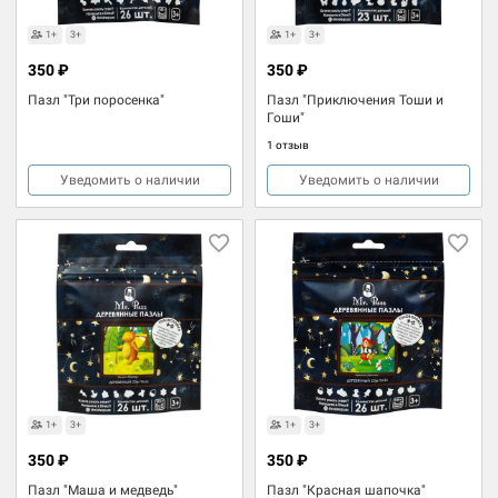
1+
3+
1+
3+
350 ₽
350 ₽
Пазл "Три поросенка"
Пазл "Приключения Тоши и
Гоши"
1 отзыв
Уведомить о наличии
Уведомить о наличии
1+
3+
1+
3+
350 ₽
350 ₽
Пазл "Маша и медведь"
Пазл "Красная шапочка"