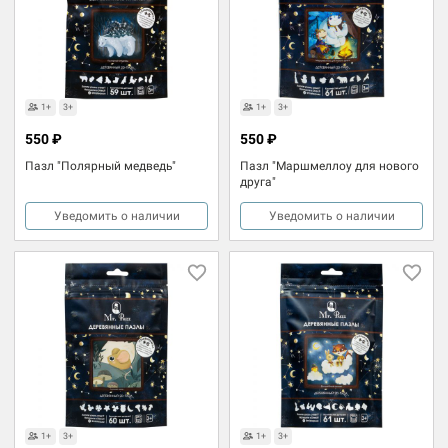
1+
3+
1+
3+
550 ₽
550 ₽
Пазл "Полярный медведь"
Пазл "Маршмеллоу для нового
друга"
Уведомить о наличии
Уведомить о наличии
1+
3+
1+
3+