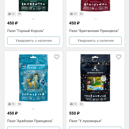
1+
5+
1+
5+
450 ₽
450 ₽
Пазл "Горный Король"
Пазл "Британская Принцесса"
Уведомить о наличии
Уведомить о наличии
1+
5+
1+
3+
450 ₽
550 ₽
Пазл "Арабская Принцесса"
Пазл "У лукоморья"