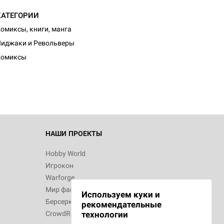
КАТЕГОРИИ
омиксы, книги, манга
d Монстры
иджаки и Револьверы
Комиксы
 Зомбицид:
НАШИ ПРОЕКТЫ
Hobby World
Игрокон
 Берсерк.
Warforge
в
Мир фантастики
Используем куки и
Берсерк
рекомендательные
CrowdRepublic
технологии