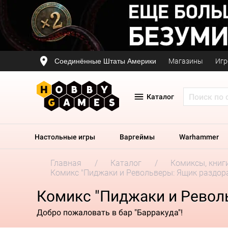
Соединённые Штаты Америки
Магазины
Игр
Каталог
Настольные игры
Варгеймы
Warhammer
Главная
Каталог
Комиксы, книг
Комикс "Пиджаки и Револьверы: Ящик раздор
Комикс "Пиджаки и Револ
Добро пожаловать в бар "Барракуда"!