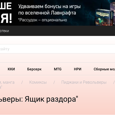
отеки
ККИ
Берсерк
MTG
НРИ
Сборные мо
и, манга
Комиксы
Пиджаки и Револьверы
а"
ьверы: Ящик раздора"