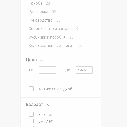
Ранобэ
23
Раскраски
32
Руководства
55
Сборники игр и загадок
9
Учебники и пособия
25
Художественные книги
138
Цена
От
До
Только со скидкой
Возраст
3 - 5 лет
6 - 7 лет