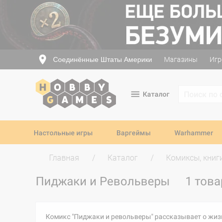
Соединённые Штаты Америки
Магазины
Игр
Каталог
Настольные игры
Варгеймы
Warhammer
Главная
Каталог
Комиксы, книг
Пиджаки и Револьверы
1 това
Комикс "Пиджаки и револьверы" рассказывает о жизни