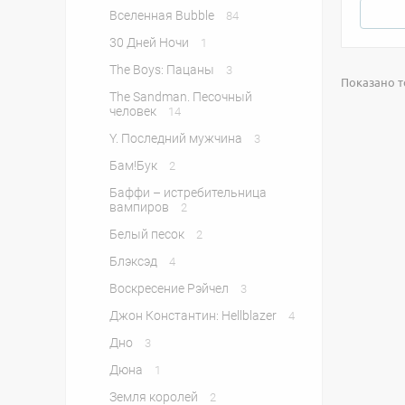
Вселенная Bubble
84
30 Дней Ночи
1
The Boys: Пацаны
3
Показано то
The Sandman. Песочный
человек
14
Y. Последний мужчина
3
Бам!Бук
2
Баффи – истребительница
вампиров
2
Белый песок
2
Блэксэд
4
Воскресение Рэйчел
3
Джон Константин: Hellblazer
4
Дно
3
Дюна
1
Земля королей
2