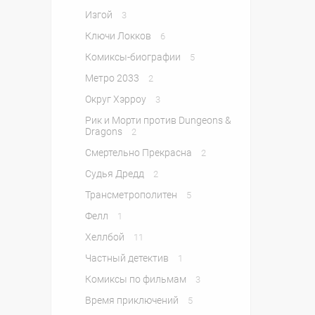
Изгой
3
Ключи Локков
6
Комиксы-биографии
5
Метро 2033
2
Округ Хэрроу
3
Рик и Морти против Dungeons &
Dragons
2
Смертельно Прекрасна
2
Судья Дредд
2
Трансметрополитен
5
Фелл
1
Хеллбой
11
Частный детектив
1
Комиксы по фильмам
3
Время приключений
5