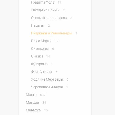
Гравити Фолз
11
Звёздные Войны
2
Очень странные дела
3
Пацаны
2
Пиджаки и Револьверы
1
Рик и Морти
17
Симпсоны
6
Сказки
14
Футурама
1
ФрикАнгелы
6
Ходячие Мертвецы
6
Черепашки-ниндзя
1
Манга
637
Манхва
34
Маньхуа
15