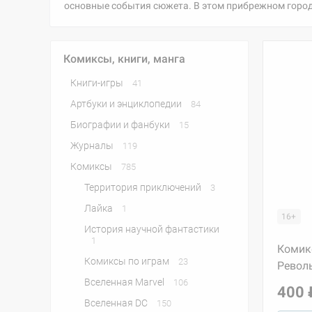
основные события сюжета. В этом прибрежном городке
Комиксы, книги, манга
Книги-игры
41
Артбуки и энциклопедии
84
Биографии и фанбуки
15
Журналы
119
Комиксы
785
Территория приключений
3
Лайка
1
16+
История научной фантастики
1
Комик
Комиксы по играм
23
Револ
Вселенная Marvel
106
400 
Вселенная DC
150