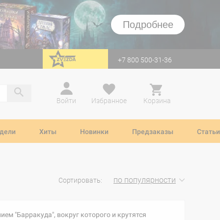
Подробнее
+7 800 500-31-36
перейти на Zvezda
Войти
Избранное
Корзина
дели
Хиты
Новинки
Предзаказы
Статьи
по популярности
Сортировать:
ем "Барракуда", вокруг которого и крутятся