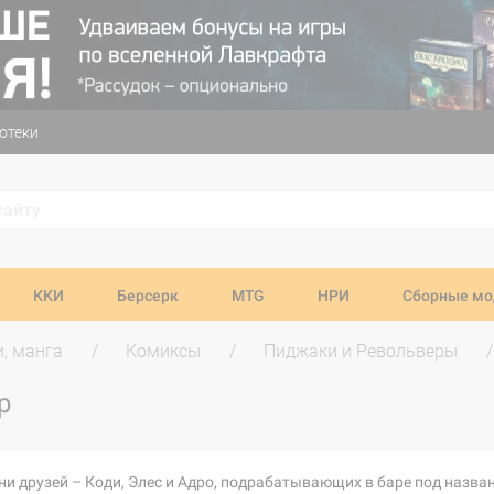
отеки
ККИ
Берсерк
MTG
НРИ
Сборные мо
и, манга
Комиксы
Пиджаки и Револьверы
р
 друзей – Коди, Элес и Адро, подрабатывающих в баре под названи