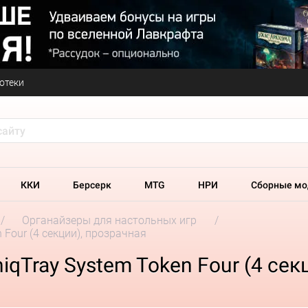
отеки
ККИ
Берсерк
MTG
НРИ
Сборные мо
Органайзеры для настольных игр
Four (4 секции), прозрачная
qTray System Token Four (4 сек