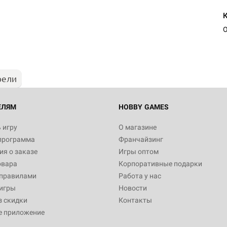
Настольная игра Hobby Worl
Египта
О
1 991
рели
Настольная игра Hobby World
Белая смерть
12 990
ЕЛЯМ
HOBBY GAMES
 игру
О магазине
программа
Франчайзинг
Настольная игра Hobby World
я о заказе
Игры оптом
Сердце роя. Дисплей бустеро
овара
Корпоративные подарки
3 490
 правилами
Работа у нас
игры
Новости
з скидки
Контакты
е приложение
Настольная игра Hobby Worl