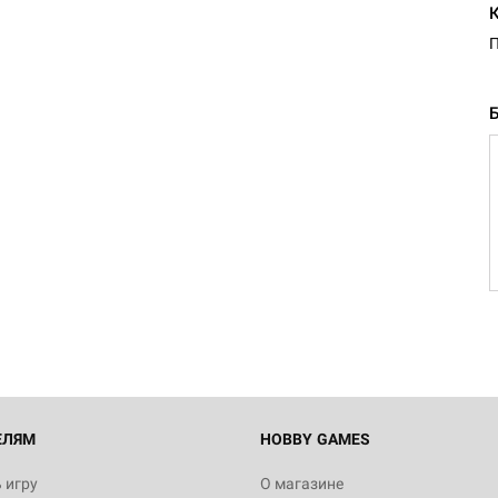
П
ЕЛЯМ
HOBBY GAMES
 игру
О магазине