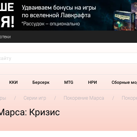
отеки
ККИ
Берсерк
MTG
НРИ
Сборные мо
гры
Серии игр
Покорение Марса
Покор
Марса: Кризис