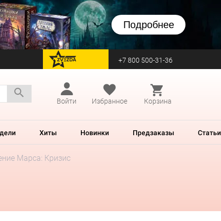
Подробнее
+7 800 500-31-36
перейти на Zvezda
Войти
Избранное
Корзина
дели
Хиты
Новинки
Предзаказы
Статьи
ение Марса: Кризис