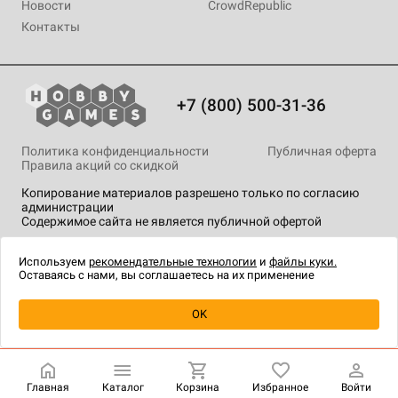
Новости
CrowdRepublic
Контакты
+7 (800) 500-31-36
Политика конфиденциальности
Публичная оферта
Правила акций со скидкой
Копирование материалов разрешено только по согласию
администрации
Содержимое сайта не является публичной офертой
На сайте Hobby Games применяются
рекомендательные
технологии
.
Используем
рекомендательные технологии
и
файлы куки.
Оставаясь с нами, вы соглашаетесь на их применение
Уведомить о наличии
OK
Главная
Каталог
Корзина
Избранное
Войти