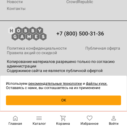
Новости
CrowdRepublic
Контакты
+7 (800) 500-31-36
Политика конфиденциальности
Публичная оферта
Правила акций со скидкой
Копирование материалов разрешено только по согласию
администрации
Содержимое сайта не является публичной офертой
На сайте Hobby Games применяются
рекомендательные
технологии
.
Используем
рекомендательные технологии
и
файлы куки.
Оставаясь с нами, вы соглашаетесь на их применение
Уведомить о наличии
OK
Главная
Каталог
Корзина
Избранное
Войти